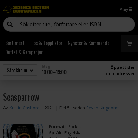
Meny
Sortiment
Tips & Topplistor
Nyheter & Kommande
Outlet & Kampanjer
Idag
Öppettider
10:00–19:00
och adresser
Seasparrow
Av
Kristin Cashore
| 2021
| Del 5 i serien
Seven Kingdoms
Format:
Pocket
Språk:
Engelska