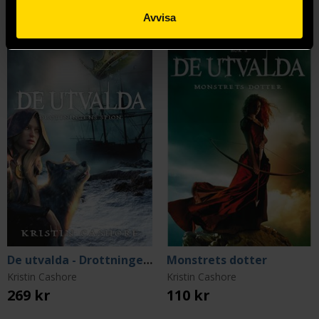
Avvisa
De utvalda - Drottningens spion
Monstrets dotter
Kristin Cashore
Kristin Cashore
269 kr
110 kr