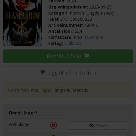
Skriven:
2021
Utgivningsdatum:
2023-09-28
Kategori:
Roman (Ungdomsbok)
ISBN:
9781399600828
Artikelnummer:
724418
Antal sidor:
624
Författare:
Kristin Cashore
Förlag:
Gollancz
Beställ 229 kr
Lägg till på önskelista
Varan finns inte i lager, längre leveranstid.
Finns i lager?
Webblager
Bevaka