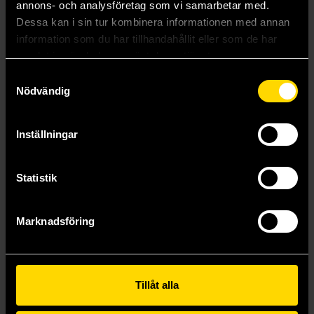
annons- och analysföretag som vi samarbetar med.
Dessa kan i sin tur kombinera informationen med annan
information som du har tillhandahållit eller som de har
samlat in när du har använt deras tjänster.
Samtyckesval
Nödvändig
Bitterblue
Winterkeep
Inställningar
Kristin Cashore
Kristin Cashore
199 kr
199 kr
Statistik
Längre leveranstid
Beställ
Beställ
Marknadsföring
Visa alla delar och format
Tillåt alla
Mer från Kristin Cashore