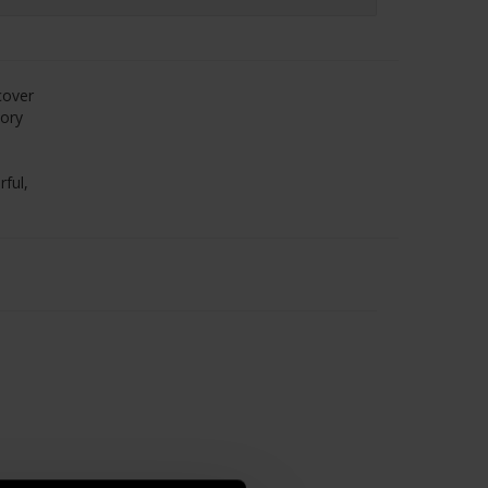
cover
tory
rful,