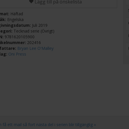
Lägg till på önskelista
rmat:
Häftad
råk:
Engelska
givningsdatum:
Juli 2019
egori:
Tecknad serie (Övrigt)
BN:
9781620105900
tikelnummer:
202416
fattare:
Bryan Lee O'Malley
lag:
Oni Press
 ett mail så fort nästa del i serien blir tillgänglig »