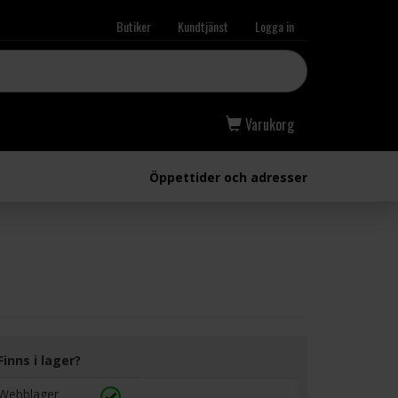
Butiker
Kundtjänst
Logga in
Varukorg
Öppettider och adresser
Finns i lager?
Webblager