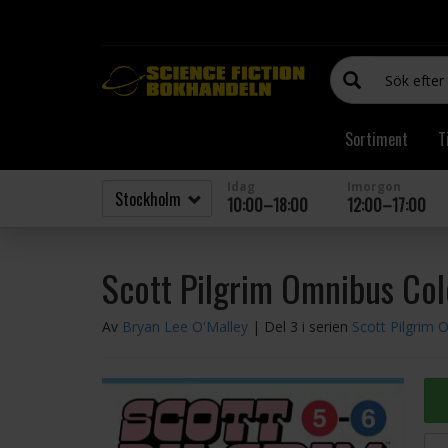
Sortiment
T
Idag
Imorgon
10:00–18:00
12:00–17:00
Scott Pilgrim Omnibus Colo
Av
Bryan Lee O'Malley
| Del 3 i serien
Scott Pilgrim 