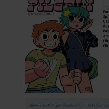
Fo
Sp
Ut
Kat
IS
Ar
För
För
Bevaka Scott Pilgrim Omnibus Color Collection och få