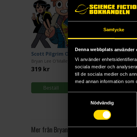
Samtycke
Denna webbplats använder 
Scott Pilgrim Omnibus Color Collection Vol. 1
Vi använder enhetsidentifierar
Bryan Lee O'Malley
Bryan Lee O'Malley
sociala medier och analysera 
319 kr
319 kr
till de sociala medier och a
Längre leveranstid
med annan information som du 
Beställ
Beställ
Samtyckesval
Nödvändig
Mer från Bryan Lee O'Malley