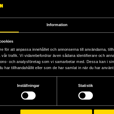
Information
cookies
Scott Pilgrim Omnibus Color Collection Vol. 2
e för att anpassa innehållet och annonserna till användarna, tillh
vår trafik. Vi vidarebefordrar även sådana identifierare och anna
nnons- och analysföretag som vi samarbetar med. Dessa kan i sin
har tillhandahållit eller som de har samlat in när du har använt 
Inställningar
Statistik
Visa alla delar och format