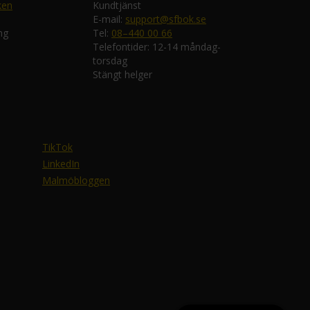
ken
Kundtjänst
E-mail:
support@sfbok.se
ng
Tel:
08–440 00 66
Telefontider: 12-14 måndag-
torsdag
Stängt helger
TikTok
LinkedIn
Malmöbloggen