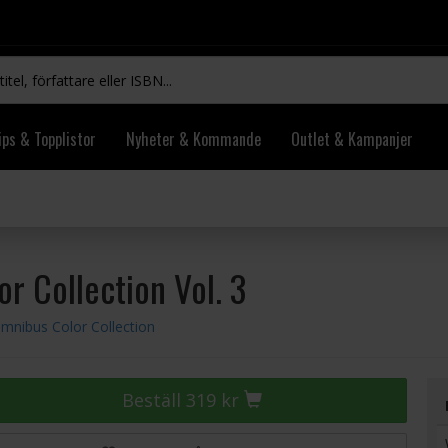
ips & Topplistor
Nyheter & Kommande
Outlet & Kampanjer
r Collection Vol. 3
Omnibus Color Collection
Beställ 319 kr