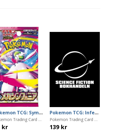
Pokemon TCG: Symphonia M1S Booster - Japansk
Pokemon TCG: Inferno X Mega M2 Booster - Japansk
Pokemon Trading Card Game
Pokemon Trading Card Game
 kr
139 kr