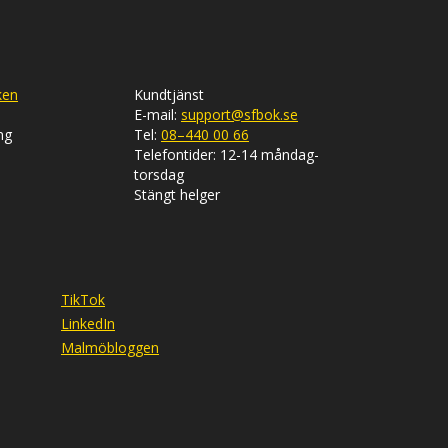
ken
Kundtjänst
E-mail:
support@sfbok.se
ng
Tel:
08–440 00 66
Telefontider: 12-14 måndag-
torsdag
Stängt helger
TikTok
LinkedIn
Malmöbloggen