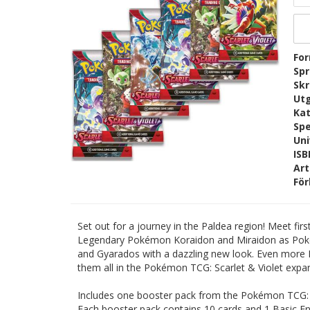
Fo
Sp
Skr
Ut
Kat
Spe
Un
IS
Ar
För
Set out for a journey in the Paldea region! Meet fir
Legendary Pokémon Koraidon and Miraidon as Pokém
and Gyarados with a dazzling new look. Even more 
them all in the Pokémon TCG: Scarlet & Violet expa
Includes one booster pack from the Pokémon TCG: S
Each booster pack contains 10 cards and 1 Basic En