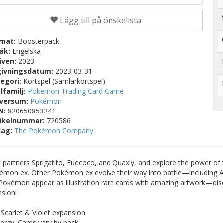
Lägg till på önskelista
rmat:
Boosterpack
råk:
Engelska
iven:
2023
givningsdatum:
2023-03-31
egori:
Kortspel (Samlarkortspel)
lfamilj:
Pokemon Trading Card Game
iversum:
Pokémon
BN:
820650853241
tikelnummer:
720586
lag:
The Pokémon Company
st partners Sprigatito, Fuecoco, and Quaxly, and explore the power of 
on ex. Other Pokémon ex evolve their way into battle—including A
Pokémon appear as illustration rare cards with amazing artwork—dis
nsion!
carlet & Violet expansion
ergy. Cards vary by pack.