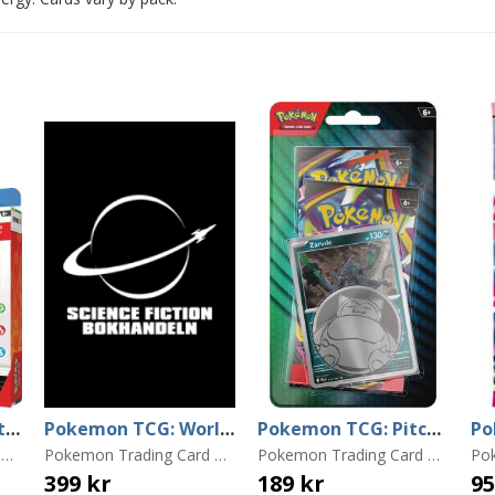
Pokemon TCG: First Partner Illustration Collection 3
Pokemon TCG: World Champions Deck
Pokemon TCG: Pitch Black 2-Pack Blister
Pokemon Trading Card Game
Pokemon Trading Card Game
Pokemon Trading Card Game
399 kr
189 kr
95