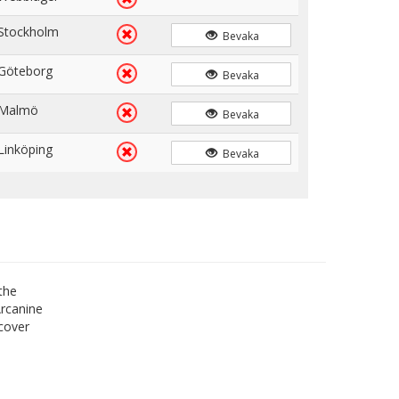
Stockholm
Bevaka
Göteborg
Bevaka
Malmö
Bevaka
Linköping
Bevaka
the
rcanine
cover