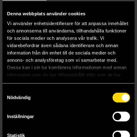
Denna webbplats använder cookies
Vi använder enhetsidentifierare för att anpassa innehållet
och annonserna till användarna, tillhandahålla funktioner
för sociala medier och analysera vår trafik. Vi
vidarebefordrar även sådana identifierare och annan
information från din enhet till de sociala medier och
annons- och analysföretag som vi samarbetar med.
Dessa kan i sin tur kombinera informationen med annan
information som du har tillhandahållit eller som de har
Sasaki and Miyano Vol 1
Sasaki and Miyano Vol 2
samlat in när du har använt deras tjänster.
Syou Harusono
Syou Harusono
Samtyckesval
179 kr
179 kr
Nödvändig
Beställ
Beställ
Inställningar
Statistik