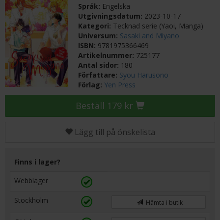
Språk:
Engelska
Utgivningsdatum:
2023-10-17
Kategori:
Tecknad serie (Yaoi, Manga)
Universum:
Sasaki and Miyano
ISBN:
9781975366469
Artikelnummer:
725177
Antal sidor:
180
Författare:
Syou Harusono
Förlag:
Yen Press
Beställ 179 kr
Lägg till på önskelista
Finns i lager?
Webblager
Stockholm
Hämta i butik