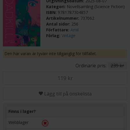
Utgivningsdatum:
2025-08-07
Kategori:
Novellsamling (Science Fiction)
ISBN:
9781787304857
Artikelnummer:
737062
Antal sidor:
256
Författare:
Amil
Förlag:
Vintage
Den här varan är tyvärr inte tillgänglig för tillfället.
Ordinarie pris:
239 kr
119 kr
Lägg till på önskelista
Finns i lager?
Webblager