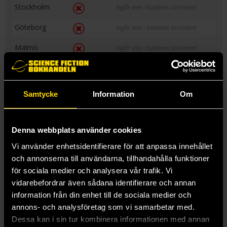
Stockholm
Ingår inte i butikens sortiment
Göteborg
Ingår inte i butikens sortiment
Malmö
Ingår inte i butikens sortiment
Linköping
Ingår inte i butikens sortiment
Samtycke
Information
Om
With strong roots in feminist science fiction and fantasy,
Roadkill is for the next generation of readers of speculative
Denna webbplats använder cookies
fiction who love to be transported to different worlds but also
Vi använder enhetsidentifierare för att anpassa innehållet
crave a fresh perspective. Featuring dystopian wastelands,
och annonserna till användarna, tillhandahålla funktioner
shamans, self-driving cars, tusked water deer and a divine sea
serpent, these six stylistically distinct stories form a sweeping
för sociala medier och analysera vår trafik. Vi
collection that explores contemporary subjects such as the
vidarebefordrar även sådana identifierare och annan
climate crisis, Korean idol culture and techno capitalism
information från din enhet till de sociala medier och
through the lives of young women, their friendships and desire
annons- och analysföretag som vi samarbetar med.
for self-expression.
Dessa kan i sin tur kombinera informationen med annan