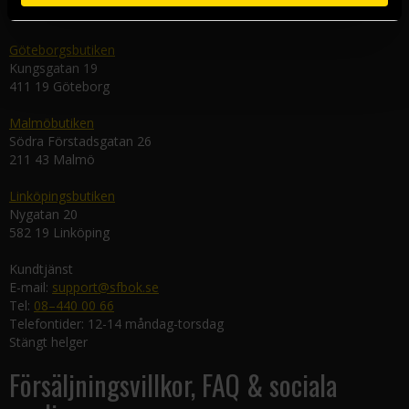
111 29 Stockholm
Göteborgsbutiken
Kungsgatan 19
411 19 Göteborg
Malmöbutiken
Södra Förstadsgatan 26
211 43 Malmö
Linköpingsbutiken
Nygatan 20
582 19 Linköping
Kundtjänst
E-mail:
support@sfbok.se
Tel:
08–440 00 66
Telefontider: 12-14 måndag-torsdag
Stängt helger
Försäljningsvillkor, FAQ & sociala