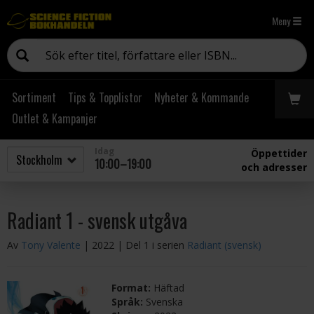
Meny
Sortiment
Tips & Topplistor
Nyheter & Kommande
Outlet & Kampanjer
Idag
Öppettider
10:00–19:00
och adresser
Radiant 1 - svensk utgåva
Av
Tony Valente
| 2022
| Del 1 i serien
Radiant (svensk)
Format:
Häftad
Språk:
Svenska