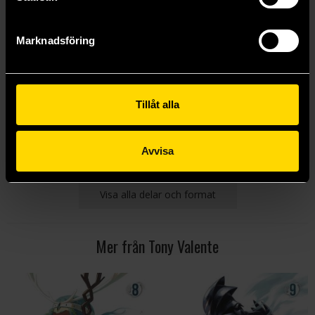
Marknadsföring
Radiant 6 - svensk utgåva
Radiant 7 - svensk utgåva
Tony Valente
Tony Valente
195 kr
199 kr
Tillåt alla
Läs mer
Läs mer
Avvisa
Visa alla delar och format
Mer från Tony Valente