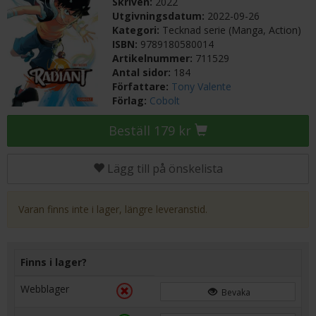
Skriven:
2022
Utgivningsdatum:
2022-09-26
Kategori:
Tecknad serie (Manga, Action)
ISBN:
9789180580014
Artikelnummer:
711529
Antal sidor:
184
Författare:
Tony Valente
Förlag:
Cobolt
Beställ 179 kr
Lägg till på önskelista
Varan finns inte i lager, längre leveranstid.
Finns i lager?
Webblager
Bevaka