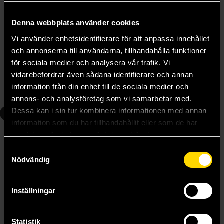
Denna webbplats använder cookies
Radiant 4 - svensk utgåva
Radiant 5 svensk utgåva
Vi använder enhetsidentifierare för att anpassa innehållet
Tony Valente
Tony Valente
och annonserna till användarna, tillhandahålla funktioner
179 kr
195 kr
för sociala medier och analysera vår trafik. Vi
vidarebefordrar även sådana identifierare och annan
Längre leveranstid
Längre leveranstid
information från din enhet till de sociala medier och
Beställ
Beställ
annons- och analysföretag som vi samarbetar med.
Dessa kan i sin tur kombinera informationen med annan
6
7
information som du har tillhandahållit eller som de har
samlat in när du har använt deras tjänster.
Samtyckesval
Nödvändig
Inställningar
Statistik