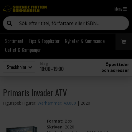
Meny
Sortiment
Tips & Topplistor
Nyheter & Kommande
Outlet & Kampanjer
Idag
Öppettider
10:00–19:00
och adresser
Primaris Invader ATV
Figurspel: Figurer:
Warhammer: 40.000
| 2020
Format:
Box
Skriven:
2020