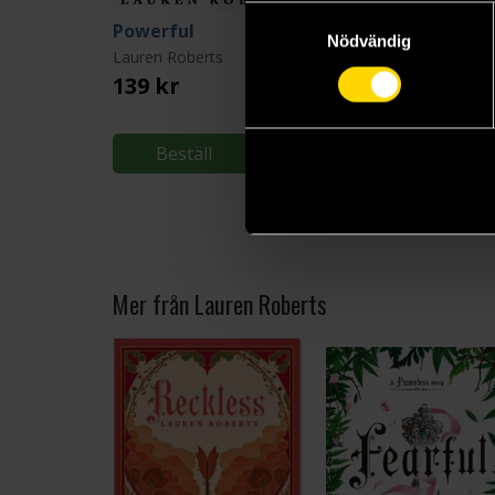
Samtyckesval
Powerful
Reckless
Nödvändig
Lauren Roberts
Lauren Roberts
139 kr
155 kr
Beställ
Beställ
Mer från Lauren Roberts