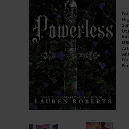
Fo
Ut
Sp
Ut
Kat
IS
Ar
Ant
För
För