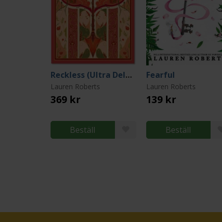
Reckless (Ultra Deluxe Edition)
Fearful
Lauren Roberts
Lauren Roberts
369 kr
139 kr
Beställ
Beställ