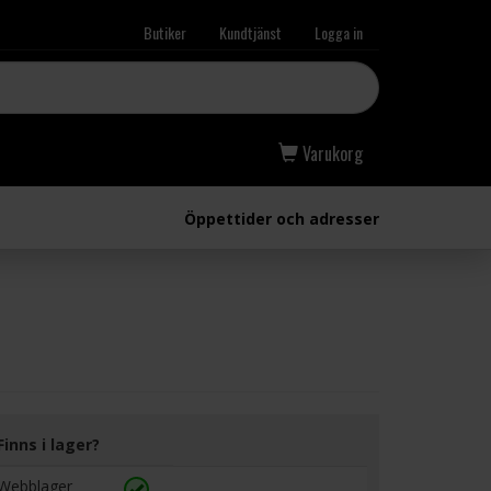
Butiker
Kundtjänst
Logga in
Varukorg
Öppettider och adresser
Finns i lager?
Webblager