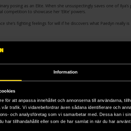
ary posing as an Elite. When she unsuspectingly saves one of Ilya’s 
tal competition to showcase her ‘Elite’ powers.
ce she’s fighting feelings for will if he discovers what Paedyn really is . 
3
Information
cookies
e för att anpassa innehållet och annonserna till användarna, tillh
vår trafik. Vi vidarebefordrar även sådana identifierare och anna
nnons- och analysföretag som vi samarbetar med. Dessa kan i sin
har tillhandahållit eller som de har samlat in när du har använt 