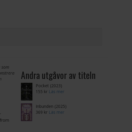
e som
Andra utgåvor av titeln
onstrera
m
Pocket (2023)
155 kr
Läs mer
Inbunden (2025)
369 kr
Läs mer
r
 from