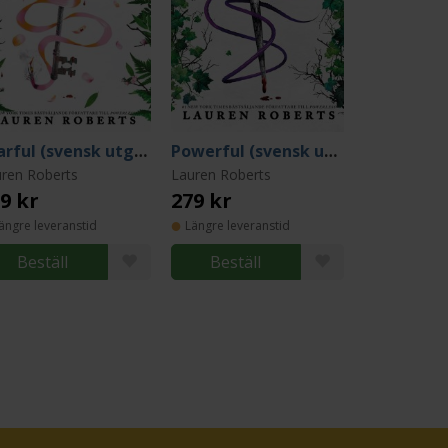
Fearful (svensk utgåva)
Powerful (svensk utgåva)
ren Roberts
Lauren Roberts
9 kr
279 kr
ängre leveranstid
Längre leveranstid
Beställ
Beställ