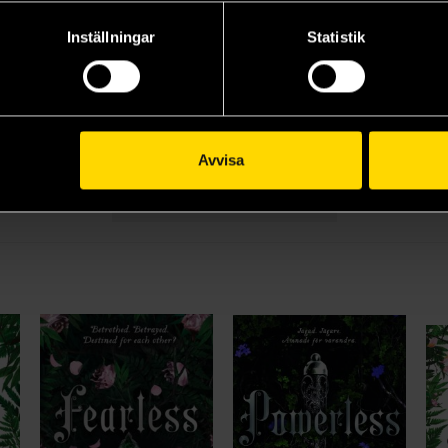
Fearless
Inställningar
Statistik
Lauren Roberts
239 kr
Beställ
Avvisa
Visa alla delar och format