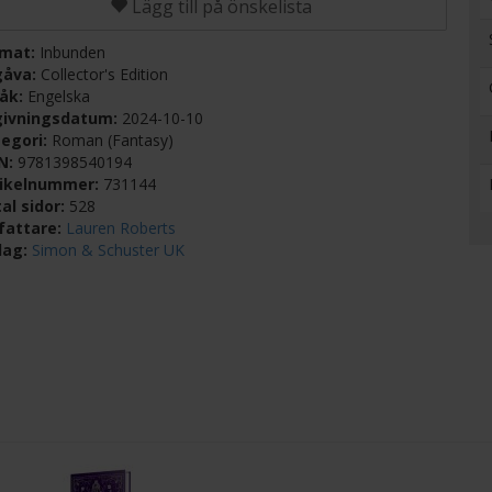
Lägg till på önskelista
rmat:
Inbunden
gåva:
Collector's Edition
råk:
Engelska
givningsdatum:
2024-10-10
egori:
Roman (Fantasy)
BN:
9781398540194
tikelnummer:
731144
al sidor:
528
fattare:
Lauren Roberts
lag:
Simon & Schuster UK