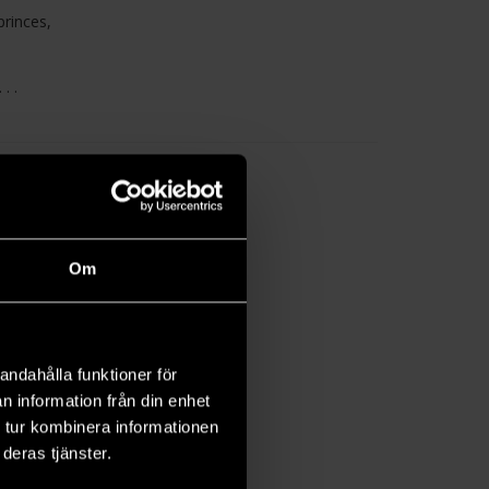
princes,
. .
Om
andahålla funktioner för
n information från din enhet
 tur kombinera informationen
deras tjänster.