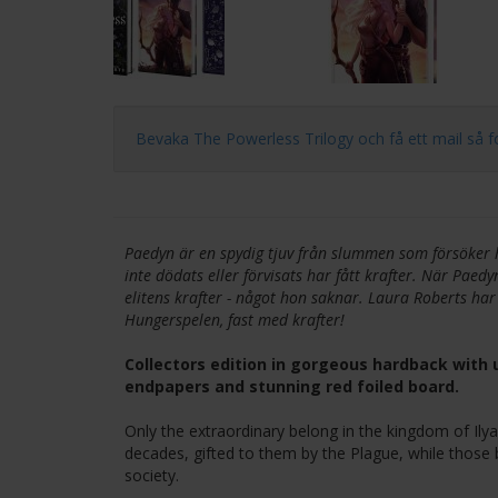
Bevaka The Powerless Trilogy och få ett mail så fort 
Paedyn är en spydig tjuv från slummen som försöker 
inte dödats eller förvisats har fått krafter. När Paed
elitens krafter - något hon saknar. Laura Roberts ha
Hungerspelen, fast med krafter!
Collectors edition in gorgeous hardback with u
endpapers and stunning red foiled board.
Only the extraordinary belong in the kingdom of Ilya
decades, gifted to them by the Plague, while those
society.