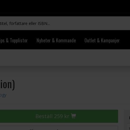
ips & Topplistor
Nyheter & Kommande
Outlet & Kampanjer
ion)
logy
Beställ 259 kr