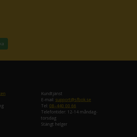
ka
ken
Kundtjänst
E-mail:
support@sfbok.se
ng
Tel:
08–440 00 66
Telefontider: 12-14 måndag-
torsdag
Stängt helger