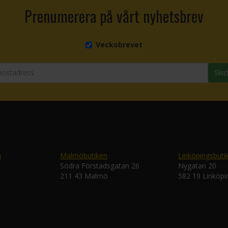
Prenumerera på vårt nyhetsbrev
Veckobrevet
Skic
n
Malmöbutiken
Linköpingsbuti
Södra Förstadsgatan 26
Nygatan 20
211 43 Malmö
582 19 Linköpi