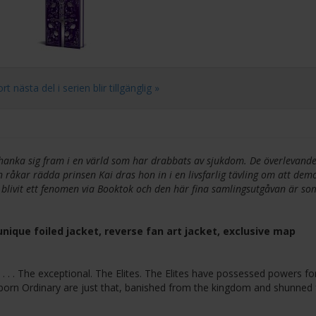
nästa del i serien blir tillgänglig »
hanka sig fram i en värld som har drabbats av sjukdom. De överlevand
yn råkar rädda prinsen Kai dras hon in i en livsfarlig tävling om att dem
r blivit ett fenomen via Booktok och den här fina samlingsutgåvan är so
nique foiled jacket, reverse fan art jacket, exclusive map
 . . . The exceptional. The Elites. The Elites have possessed powers fo
 born Ordinary are just that, banished from the kingdom and shunned