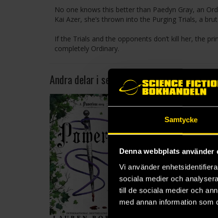
No one knows this better than Paedyn Gray, an Ordin
Kai Azer, she’s thrown into the Purging Trials, a bru
If the Trials and the opponents don’t kill her, the prin
completely Ordinary.
Andra delar i serien
2
Samtycke
Denna webbplats använder 
Vi använder enhetsidentifierar
sociala medier och analysera 
till de sociala medier och a
med annan information som du 