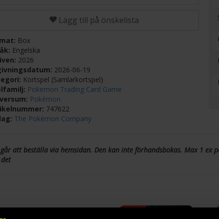
Lägg till på önskelista
rmat:
Box
råk:
Engelska
iven:
2026
givningsdatum:
2026-06-19
egori:
Kortspel (Samlarkortspel)
lfamilj:
Pokemon Trading Card Game
iversum:
Pokémon
tikelnummer:
747622
lag:
The Pokémon Company
 går att beställa via hemsidan. Den kan inte förhandsbokas. Max 1 ex p
 det