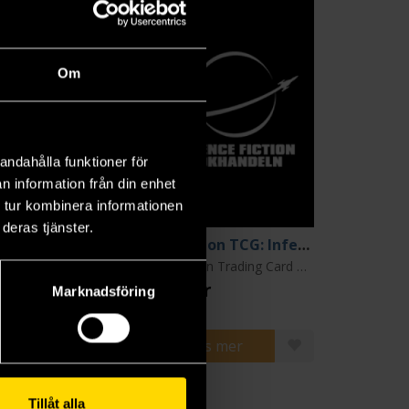
Om
andahålla funktioner för
n information från din enhet
 tur kombinera informationen
deras tjänster.
Pokemon TCG: Symphonia M1S Booster - Japansk
Pokemon TCG: Inferno X Mega M2 Booster - Japansk
Pokemon Trading Card Game
Pokemon Trading Card Game
 kr
139 kr
Marknadsföring
Läs mer
Läs mer
Tillåt alla