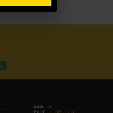
ka
ken
Kundtjänst
E-mail:
support@sfbok.se