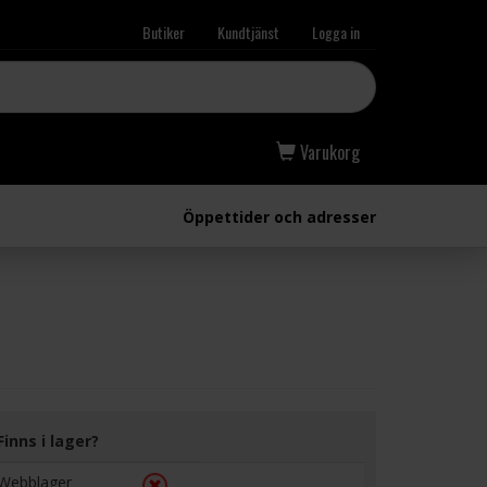
Butiker
Kundtjänst
Logga in
Varukorg
Öppettider och adresser
Finns i lager?
Webblager