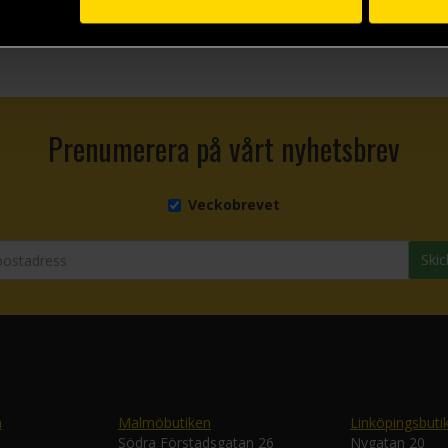
Prenumerera på vårt nyhetsbrev
Veckobrevet
Skic
n
Malmöbutiken
Linköpingsbuti
Södra Förstadsgatan 26
Nygatan 20