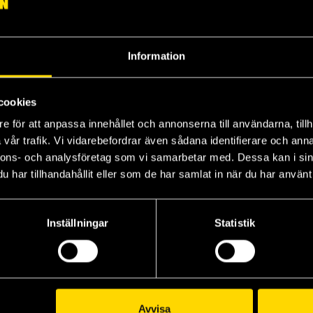
Information
cookies
e för att anpassa innehållet och annonserna till användarna, tillh
vår trafik. Vi vidarebefordrar även sådana identifierare och anna
nnons- och analysföretag som vi samarbetar med. Dessa kan i sin
har tillhandahållit eller som de har samlat in när du har använt 
Pokemon TCG: First Partner Illustration Collection 3
Pokemon TCG: World Champions Deck
Pokemon TCG: Pitch Black 2-Pack Blister
Pokemon Trading Card Game
Pokemon Trading Card Game
Pokemon Trading Card Game
399 kr
189 kr
95
Inställningar
Statistik
Läs mer
Läs mer
Avvisa
Visa allt