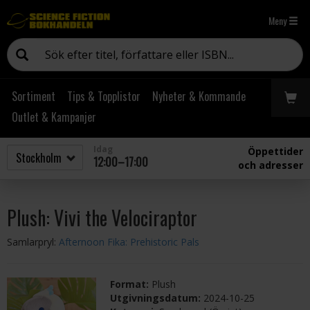
Meny
Sortiment
Tips & Topplistor
Nyheter & Kommande
Outlet & Kampanjer
Idag
Öppettider
12:00–17:00
och adresser
Plush: Vivi the Velociraptor
Samlarpryl:
Afternoon Fika: Prehistoric Pals
Format:
Plush
Utgivningsdatum:
2024-10-25