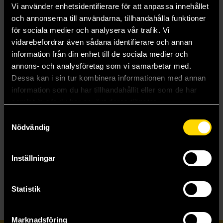
Vi använder enhetsidentifierare för att anpassa innehållet
och annonserna till användarna, tillhandahålla funktioner
Sugar Sweet Whaleshark Plush Keychain
Strawberry Sweet Whaleshark Plush Keychain
för sociala medier och analysera vår trafik. Vi
Afternoon Fika: Fruit Sharks
Afternoon Fika: Fruit Sharks
vidarebefordrar även sådana identifierare och annan
199 kr
199 kr
information från din enhet till de sociala medier och
annons- och analysföretag som vi samarbetar med.
Dessa kan i sin tur kombinera informationen med annan
Beställ
Beställ
information som du har tillhandahållit eller som de har
samlat in när du har använt deras tjänster.
Samtyckesval
Nödvändig
Inställningar
Visa allt
Statistik
Marknadsföring