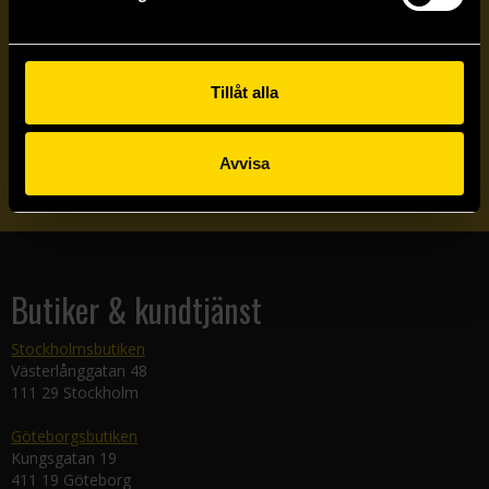
Prenumerera på vårt nyhetsbrev
Tillåt alla
Veckobrevet
Avvisa
Skicka
Butiker & kundtjänst
Stockholmsbutiken
Västerlånggatan 48
111 29 Stockholm
Göteborgsbutiken
Kungsgatan 19
411 19 Göteborg