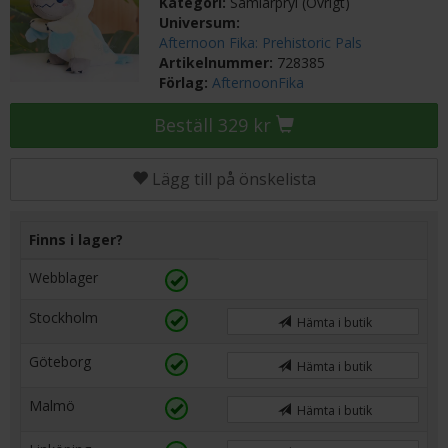
Kategori:
Samlarpryl (Övrigt)
Universum:
Afternoon Fika: Prehistoric Pals
Artikelnummer:
728385
Förlag:
AfternoonFika
Beställ 329 kr
Lägg till på önskelista
Finns i lager?
Webblager
Stockholm
Hämta i butik
Göteborg
Hämta i butik
Malmö
Hämta i butik