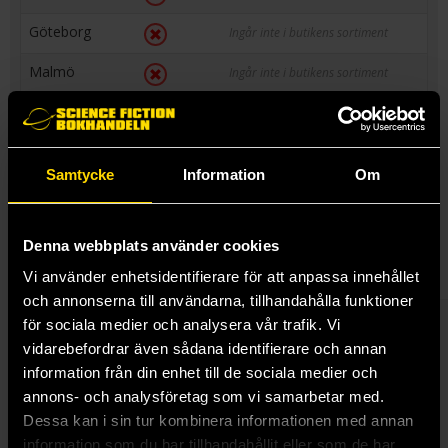
Göteborg
Ingår inte i butikens sortiment
Malmö
Ingår inte i butikens sortiment
Linköping
Ingår inte i butikens sortiment
Samtycke
Information
Om
Bevaka Play It Cool Guys och få ett mail så fort nästa del i
serien blir tillgänglig »
Denna webbplats använder cookies
Vi använder enhetsidentifierare för att anpassa innehållet
och annonserna till användarna, tillhandahålla funktioner
för sociala medier och analysera vår trafik. Vi
Tickets please! Place your bets! Who's the coolest of them all?
vidarebefordrar även sådana identifierare och annan
Theydidn't start the fire, but this band of dorks still got that
oomph...+ 1. With a new bro in the squad, they're ready to
information från din enhet till de sociala medier och
bring it-best of three,right? Y'know, against all odds, they
annons- och analysföretag som vi samarbetar med.
always come out on top! But this time,well...keep watching!
Dessa kan i sin tur kombinera informationen med annan
The match ain't over yet.
information som du har tillhandahållit eller som de har