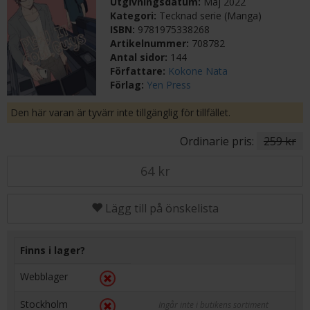
Utgivningsdatum:
Maj 2022
Kategori:
Tecknad serie (Manga)
ISBN:
9781975338268
Artikelnummer:
708782
Antal sidor:
144
Författare:
Kokone Nata
Förlag:
Yen Press
Den här varan är tyvärr inte tillgänglig för tillfället.
Ordinarie pris:
259 kr
64 kr
Lägg till på önskelista
Finns i lager?
Webblager
Stockholm
Ingår inte i butikens sortiment