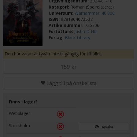
Utgivningsdatum:
2024-01-18
Kategori:
Roman (Spelrelaterat)
Universum:
Warhammer: 40.000
ISBN:
9781804073537
Artikelnummer:
726706
Författare:
Justin D Hill
Förlag:
Black Library
Den här varan är tyvärr inte tillgänglig för tillfället.
159 kr
Lägg till på önskelista
Finns i lager?
Webblager
Stockholm
Bevaka