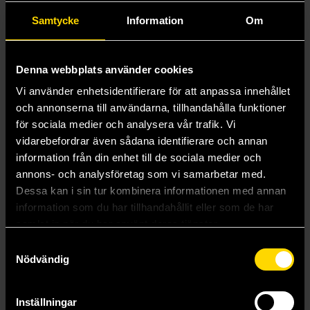
Samtycke
Information
Om
Denna webbplats använder cookies
Vi använder enhetsidentifierare för att anpassa innehållet
och annonserna till användarna, tillhandahålla funktioner
för sociala medier och analysera vår trafik. Vi
vidarebefordrar även sådana identifierare och annan
information från din enhet till de sociala medier och
annons- och analysföretag som vi samarbetar med.
Morvenn Vahl: Spear of Faith
Dessa kan i sin tur kombinera informationen med annan
Jude Reid
information som du har tillhandahållit eller som de har
169 kr
samlat in när du har använt deras tjänster.
Längre leveranstid
Samtyckesval
Nödvändig
Beställ
Inställningar