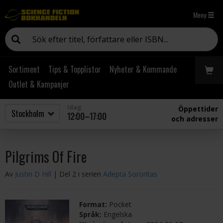
Meny
Sortiment
Tips & Topplistor
Nyheter & Kommande
Outlet & Kampanjer
Idag
Öppettider
12:00–17:00
och adresser
Pilgrims Of Fire
Av
Justin D Hill
| Del 2 i serien
Adepta Sororitas
Format:
Pocket
Språk:
Engelska