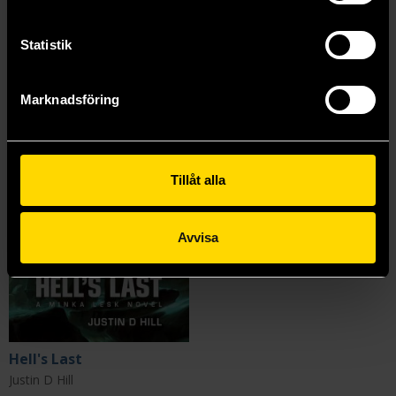
Visa alla delar och format
Statistik
Mer från Justin D Hill
Marknadsföring
Tillåt alla
Avvisa
Hell's Last
Justin D Hill