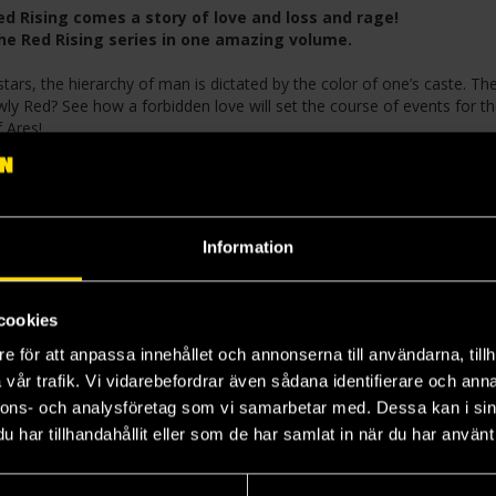
ed Rising comes a story of love and loss and rage!
 the Red Rising series in one amazing volume.
ars, the hierarchy of man is dictated by the color of one’s caste. Th
owly Red? See how a forbidden love will set the course of events for th
 Ares!
ogy) and Rik Hoskin comes the in-continuity prequel story of revoluti
Information
cookies
e för att anpassa innehållet och annonserna till användarna, tillh
vår trafik. Vi vidarebefordrar även sådana identifierare och anna
nnons- och analysföretag som vi samarbetar med. Dessa kan i sin
har tillhandahållit eller som de har samlat in när du har använt 