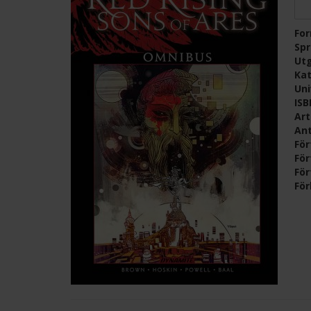
Fo
Sp
Ut
Kat
Un
IS
Ar
Ant
För
För
För
För