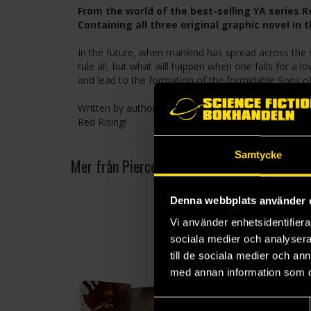
From the world of the best-selling YA series R
Containing all three original graphic novel in
In the future, when mankind has spread across the st
rule all, but what will happen when one falls for a l
and lead to the formation of the formidable Sons of
Written by author Pierce Brown (The Red Rising Tril
Red Rising!
Samtycke
Mer från Pierce Brown
Denna webbplats använder 
Vi använder enhetsidentifierar
sociala medier och analysera 
till de sociala medier och a
med annan information som du 
Samtyckesval