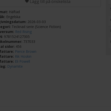
Lägg till på önskelista
rmat:
Häftad
råk:
Engelska
givningsdatum:
2026-03-03
egori:
Tecknad serie (Science Fiction)
iversum:
Red Rising
BN:
9781524127305
tikelnummer:
737033
al sidor:
456
fattare:
Pierce Brown
fattare:
Rik Hoskin
fattare:
Eli Powell
lag:
Dynamite