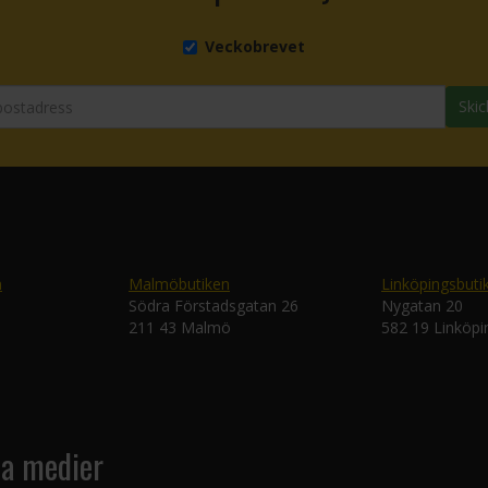
Veckobrevet
Skic
n
Malmöbutiken
Linköpingsbuti
Södra Förstadsgatan 26
Nygatan 20
211 43 Malmö
582 19 Linköpi
la medier