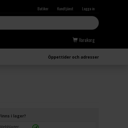
Butiker
Kundtjänst
Logga in
Varukorg
Öppettider och adresser
Finns i lager?
Webblager