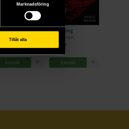
Marknadsföring
lden Son
Red Rising
rce Brown
Pierce Brown
Tillåt alla
9 kr
179 kr
Beställ
Beställ