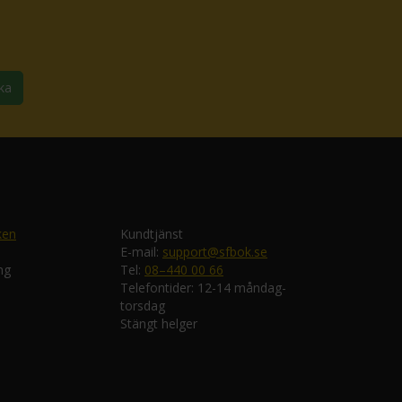
ka
ken
Kundtjänst
E-mail:
support@sfbok.se
ng
Tel:
08–440 00 66
Telefontider: 12-14 måndag-
torsdag
Stängt helger