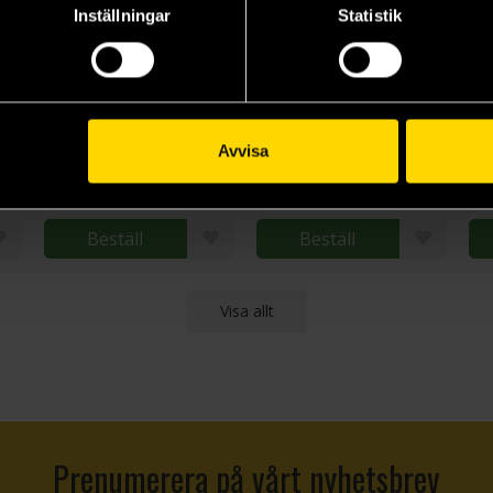
Inställningar
Statistik
Light Bringer
Red Rising (Hodderscape Vault Edition)
Go
Pierce Brown
Pierce Brown
Pie
Avvisa
199 kr
279 kr
17
Längre leveranstid
Beställ
Beställ
Visa allt
Prenumerera på vårt nyhetsbrev