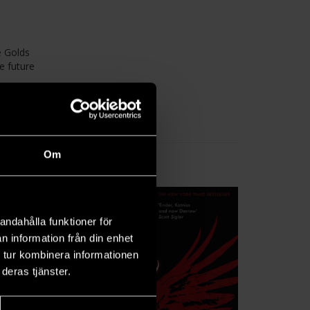
e Golds
e future
on and
Om
andahålla funktioner för
n information från din enhet
 tur kombinera informationen
deras tjänster.