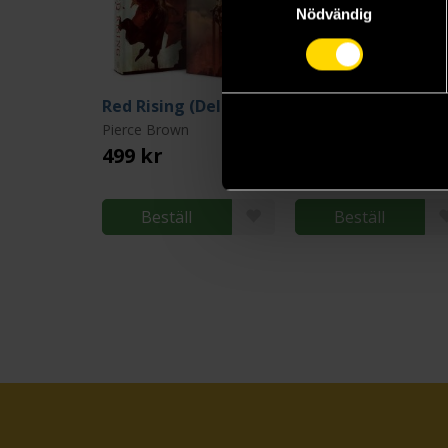
Nödvändig
Red Rising (Deluxe Slipcase Edition)
Dark Age
Pierce Brown
Pierce Brown
499 kr
199 kr
Beställ
Beställ