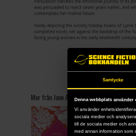
Persuasion narrates the emotional journey of its p
was persuaded to reject seven years earlier, and w
contemplate her marital future.
Vividly depicting the society holiday towns of Lyme 
completed novel, set against the backdrop of the N
facing young women in the early nineteenth century
Samtycke
Mer från Jane Austen
Denna webbplats använder 
Vi använder enhetsidentifierar
sociala medier och analysera 
till de sociala medier och a
med annan information som du 