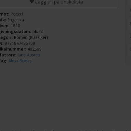
Lägg till på önskelista
rmat:
Pocket
råk:
Engelska
iven:
1818
givningsdatum:
okänt
egori:
Roman (Klassiker)
BN:
9781847495709
tikelnummer:
402569
fattare:
Jane Austen
lag:
Alma Books