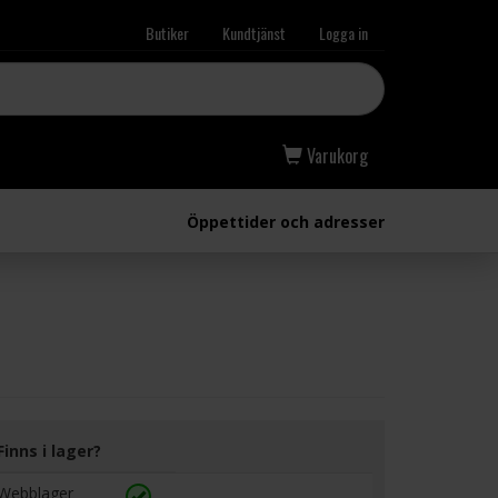
Butiker
Kundtjänst
Logga in
Varukorg
Öppettider och adresser
Finns i lager?
Webblager