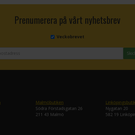
Prenumerera på vårt nyhetsbrev
Veckobrevet
Skic
n
Malmöbutiken
Linköpingsbuti
Södra Förstadsgatan 26
Nygatan 20
211 43 Malmö
582 19 Linköpi