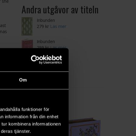
r she
Andra utgåvor av titeln
Inbunden
last
279 kr
Läs mer
mmas
Inbunden
299 kr
Läs mer
Inbunden (2025)
279 kr
Läs mer
Om
andahålla funktioner för
n information från din enhet
 tur kombinera informationen
deras tjänster.