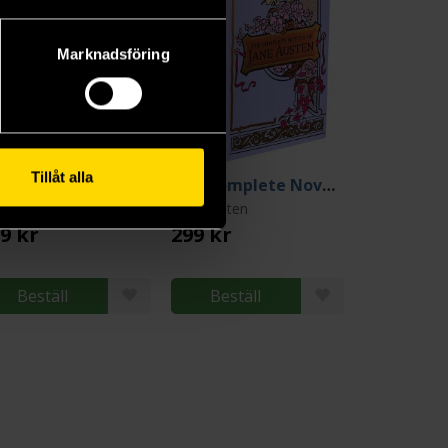
Marknadsföring
Tillåt alla
The World of Jane Austen Puzzle 1000 pcs (Pussel)
The Complete Novels of Jane Austen
e Austen
Jane Austen
9 kr
299 kr
Beställ
Beställ