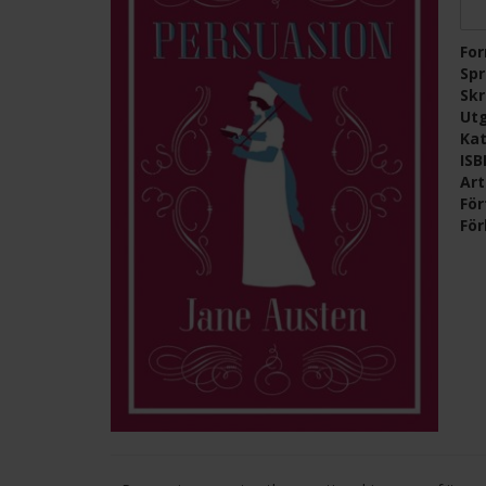
Fo
Sp
Skr
Ut
Kat
IS
Ar
För
För