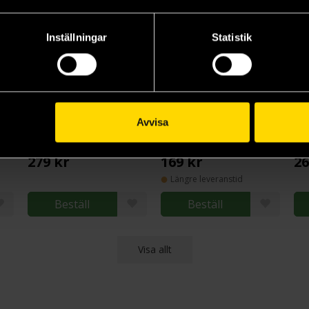
Inställningar
Statistik
Avvisa
e
Sense and Sensibility
Pride and Prejudice: The Big Jane Austen Coloring Book
Jane Austen
Jane Austen
Jan
279 kr
169 kr
26
Längre leveranstid
Beställ
Beställ
Visa allt