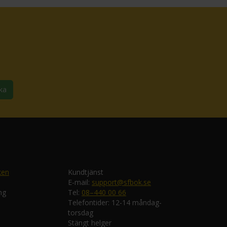
ka
ken
Kundtjänst
E-mail:
support@sfbok.se
ng
Tel:
08–440 00 66
Telefontider: 12-14 måndag-
torsdag
Stängt helger