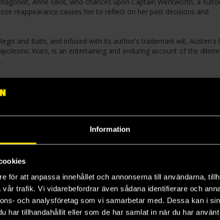
rotagonist, Anne Elliot, who chances upon Captain Wentworth, a suito
hose reappearance causes her to reflect on her past decisions and
Regis and Bath, and infused with its author's trademark wit, Austen's 
apoleonic Wars, is an entertaining and enduring account of the dile
.
Information
cookies
e för att anpassa innehållet och annonserna till användarna, tillh
vår trafik. Vi vidarebefordrar även sådana identifierare och anna
nnons- och analysföretag som vi samarbetar med. Dessa kan i sin
har tillhandahållit eller som de har samlat in när du har använt 