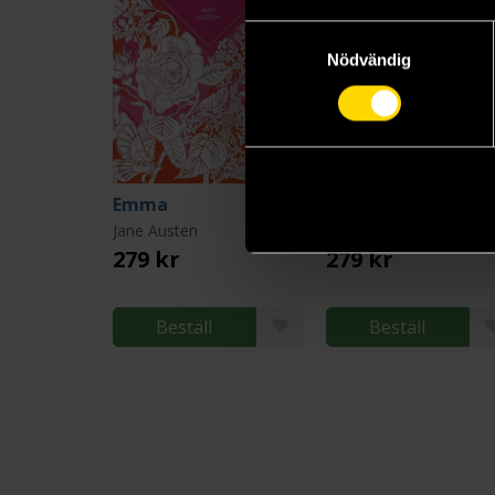
Samtyckesval
Nödvändig
Emma
Pride and Prejudic
Jane Austen
Jane Austen
279 kr
279 kr
Beställ
Beställ