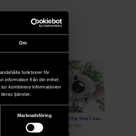
het
Om
andahålla funktioner för
n information från din enhet
 tur kombinera informationen
deras tjänster.
Marknadsföring
Chocolate Sweet Whaleshark Plush Keychain
Umiko the Sea Cow Plush 50 cm
Afternoon Fika: Fruit Sharks
Afternoon Fika
9 kr
529 kr