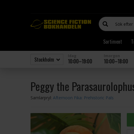
Sortiment
T
Idag
Imorgon
10:00–19:00
10:00–18:00
Peggy the Parasaurolophu
Samlarpryl:
Afternoon Fika: Prehistoric Pals