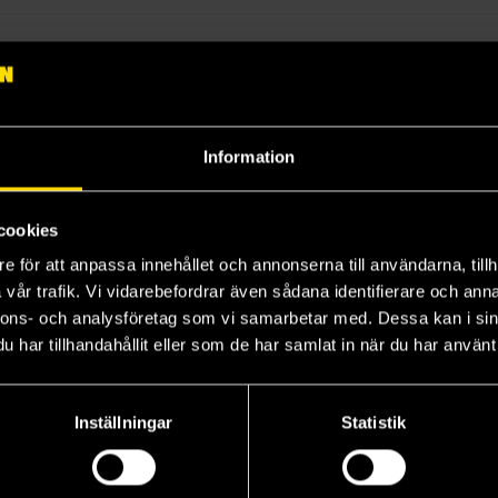
krämd. Hon kan inte rå för det! Men under hennes blyghet och försiktig
a vill bli din vän!
Information
cookies
e för att anpassa innehållet och annonserna till användarna, tillh
vår trafik. Vi vidarebefordrar även sådana identifierare och anna
nnons- och analysföretag som vi samarbetar med. Dessa kan i sin
har tillhandahållit eller som de har samlat in när du har använt 
Inställningar
Statistik
y Sweet Whaleshark Plush Keychain
Ona the Oreorca Plush 30 cm
Ona the Oreorca Plush 50 cm
Afternoon Fika: Fruit Sharks
Afternoon Fika
Afternoon Fika
329 kr
529 kr
19