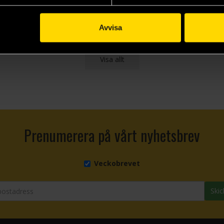
Beställ
Beställ
Avvisa
Visa allt
Prenumerera på vårt nyhetsbrev
Veckobrevet
Skic