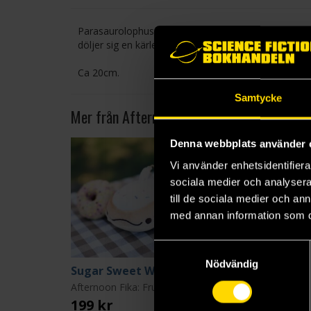
Parasaurolophusen Peggy är lite blyg och blir lätts
döljer sig en kärleksfull, snäll och söt flicka, som gärn
Ca 20cm.
Samtycke
Mer från AfternoonFika
Denna webbplats använder 
Vi använder enhetsidentifierar
sociala medier och analysera 
till de sociala medier och a
med annan information som du 
Samtyckesval
Nödvändig
Sugar Sweet Whaleshark Plush Keychain
Strawberr
Afternoon Fika: Fruit Sharks
199 kr
199 kr