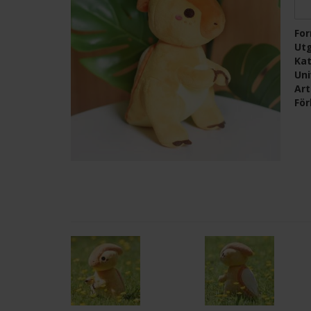
Fo
Ut
Kat
Un
Ar
För