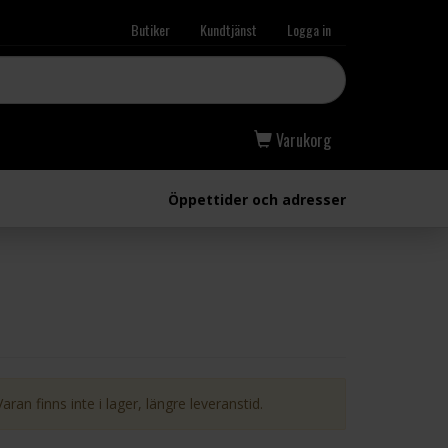
Butiker
Kundtjänst
Logga in
Varukorg
Öppettider och adresser
Varan finns inte i lager, längre leveranstid.