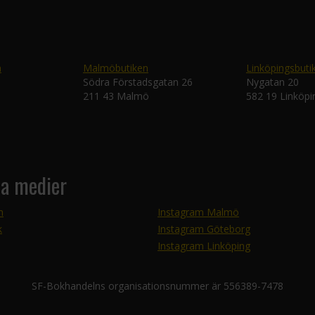
n
Malmöbutiken
Linköpingsbuti
Södra Förstadsgatan 26
Nygatan 20
211 43 Malmö
582 19 Linköpi
la medier
m
Instagram Malmö
k
Instagram Göteborg
Instagram Linköping
SF-Bokhandelns organisationsnummer är 556389-7478