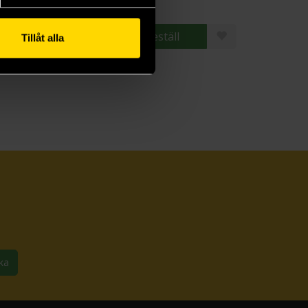
Beställ
Beställ
Tillåt alla
ka