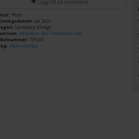
Lägg till på önskelista
rmat:
Plush
givningsdatum:
Juli 2025
egori:
Samlarpryl (Övrigt)
iversum:
Afternoon Fika: Prehistoric Pals
tikelnummer:
739265
lag:
AfternoonFika