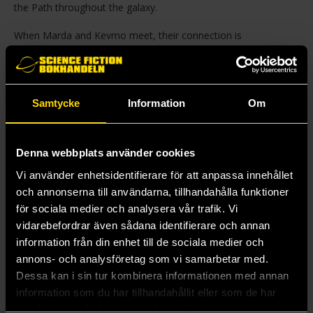
the Path throughout the galaxy.
When Marda and Kevmo meet, their connection is
instantaneous and electric?until Marda discovers Kevmo is a
Jedi. But Kevmo is so kind and eager to learn more about the
Path, that she hopes she can convince him of the rightness of
her beliefs. What Marda doesn’t realize is that the leader of the
Samtycke
Information
Om
Path, a charismatic woman known only as the Mother, has an
agenda of her own, and it is one that can never coexist
peacefully with the Jedi.
Denna webbplats använder cookies
Mer från Justina Ireland
Vi använder enhetsidentifierare för att anpassa innehållet
och annonserna till användarna, tillhandahålla funktioner
för sociala medier och analysera vår trafik. Vi
vidarebefordrar även sådana identifierare och annan
information från din enhet till de sociala medier och
annons- och analysföretag som vi samarbetar med.
Dessa kan i sin tur kombinera informationen med annan
information som du har tillhandahållit eller som de har
samlat in när du har använt deras tjänster.