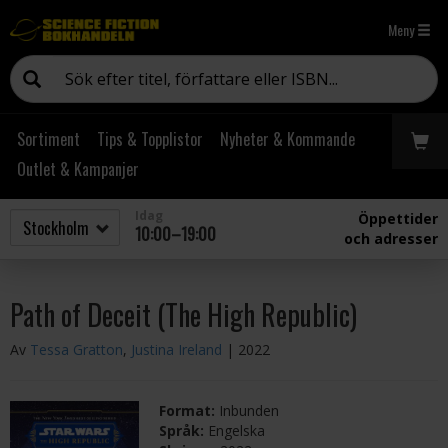
Meny
Sortiment
Tips & Topplistor
Nyheter & Kommande
Outlet & Kampanjer
Idag
Öppettider
10:00–19:00
och adresser
Path of Deceit (The High Republic)
Av
Tessa Gratton
,
Justina Ireland
| 2022
Format:
Inbunden
Språk:
Engelska