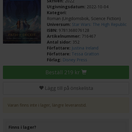
Skriven:
2022
Utgivningsdatum:
2022-10-04
Kategori:
Roman (Ungdomsbok, Science Fiction)
Universum:
Star Wars: The High Republic
ISBN:
9781368076128
Artikelnummer:
716467
Antal sidor:
352
Författare:
Justina Ireland
Författare:
Tessa Gratton
Förlag:
Disney Press
Beställ 219 kr
Lägg till på önskelista
Varan finns inte i lager, längre leveranstid.
Finns i lager?