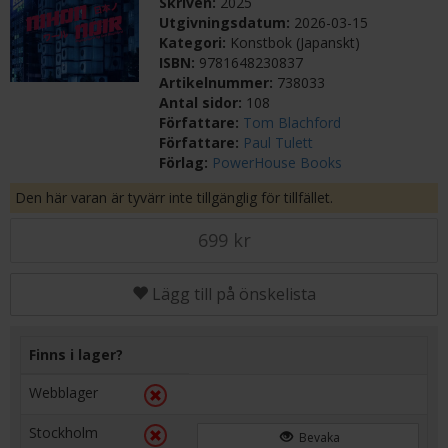
Skriven:
2025
Utgivningsdatum:
2026-03-15
Kategori:
Konstbok (Japanskt)
ISBN:
9781648230837
Artikelnummer:
738033
Antal sidor:
108
Författare:
Tom Blachford
Författare:
Paul Tulett
Förlag:
PowerHouse Books
Den här varan är tyvärr inte tillgänglig för tillfället.
699 kr
Lägg till på önskelista
Finns i lager?
Webblager
Stockholm
Bevaka