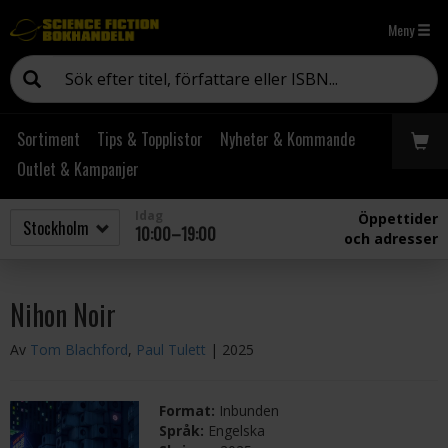
Meny
Sortiment
Tips & Topplistor
Nyheter & Kommande
Outlet & Kampanjer
Idag
Öppettider
10:00–19:00
och adresser
Nihon Noir
Av
Tom Blachford
,
Paul Tulett
| 2025
Format:
Inbunden
Språk:
Engelska