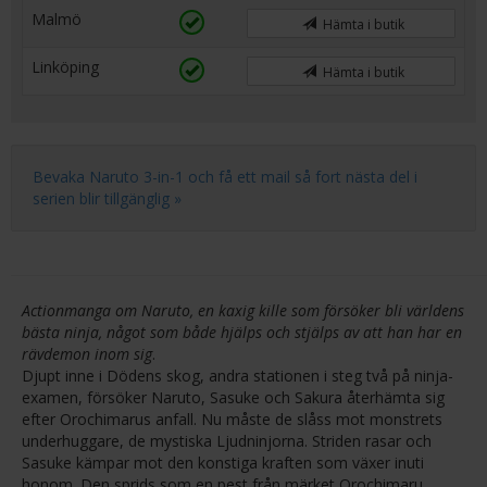
Malmö
Hämta i butik
Linköping
Hämta i butik
Bevaka Naruto 3-in-1 och få ett mail så fort nästa del i
serien blir tillgänglig »
Actionmanga om Naruto, en kaxig kille som försöker bli världens
bästa ninja, något som både hjälps och stjälps av att han har en
rävdemon inom sig
.
Djupt inne i Dödens skog, andra stationen i steg två på ninja-
examen, försöker Naruto, Sasuke och Sakura återhämta sig
efter Orochimarus anfall. Nu måste de slåss mot monstrets
underhuggare, de mystiska Ljudninjorna. Striden rasar och
Sasuke kämpar mot den konstiga kraften som växer inuti
honom. Den sprids som en pest från märket Orochimaru