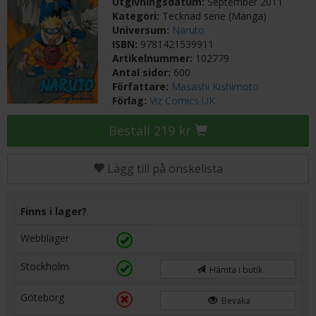
Utgivningsdatum:
September 2011
Kategori:
Tecknad serie (Manga)
Universum:
Naruto
ISBN:
9781421539911
Artikelnummer:
102779
Antal sidor:
600
Författare:
Masashi Kishimoto
Förlag:
Viz Comics UK
Beställ 219 kr
Lägg till på önskelista
Finns i lager?
Webblager
Stockholm
Hämta i butik
Göteborg
Bevaka