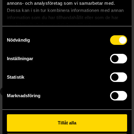
annons- och analysföretag som vi samarbetar med.
Dessa kan i sin tur kombinera informationen med annan
information som du har tillhandahållit eller som de har
samlat in när du har använt deras tjänster.
Samtyckesval
Nödvändig
Naruto 10-11-12
Naruto 13-14-15
Masashi Kishimoto
Masashi Kishimoto
Inställningar
219 kr
219 kr
Statistik
Beställ
Beställ
6
7
Marknadsföring
Tillåt alla