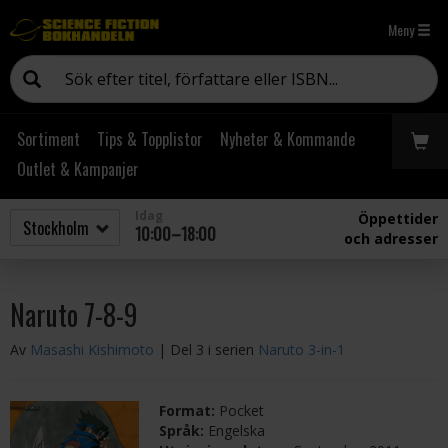
Meny
Sortiment
Tips & Topplistor
Nyheter & Kommande
Outlet & Kampanjer
Idag
Öppettider
10:00–18:00
och adresser
Naruto 7-8-9
Av
Masashi Kishimoto
| Del 3 i serien
Naruto 3-in-1
Format:
Pocket
Språk:
Engelska