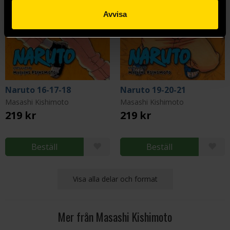
Avvisa
Naruto 16-17-18
Naruto 19-20-21
Masashi Kishimoto
Masashi Kishimoto
219 kr
219 kr
Beställ
Beställ
Visa alla delar och format
Mer från Masashi Kishimoto