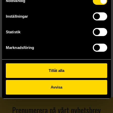
Nödvändig
Inställningar
Pon'Mame Art Book - LOLLI POP. (Japansk)
Mother of Pearl - Natsume Lemon Artworks (Japansk)
Genkosha
Natsume Lemon
Statistik
449 kr
449 kr
Marknadsföring
Beställ
Beställ
Tillåt alla
Visa allt
Avvisa
Prenumerera på vårt nyhetsbrev