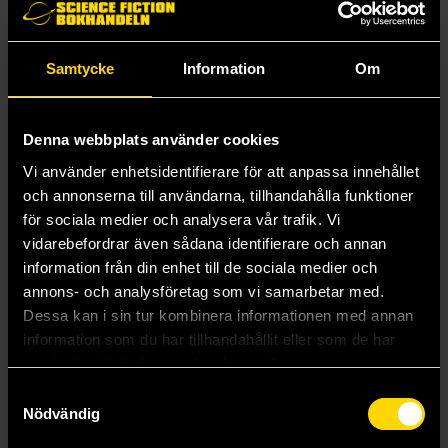
Mått på kortlek 5,7 x 9 cm
Mått på lådan 14 x 17 x 3 cm
Samtycke
Information
Om
Mer från Martinex
Denna webbplats använder cookies
Vi använder enhetsidentifierare för att anpassa innehållet
och annonserna till användarna, tillhandahålla funktioner
för sociala medier och analysera vår trafik. Vi
vidarebefordrar även sådana identifierare och annan
information från din enhet till de sociala medier och
annons- och analysföretag som vi samarbetar med.
Dessa kan i sin tur kombinera informationen med annan
information som du har tillhandahållit eller som de har
samlat in när du har använt deras tjänster.
Samtyckesval
Nödvändig
Moomin Comic Book Cover 4 Pussel 500 pcs (Pussel)
Plush Medium: Snusmumriken 30cm