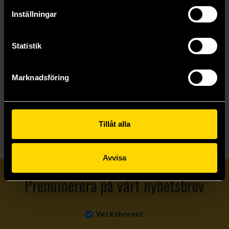
Mumin
Mumin
Inställningar
199 kr
269 kr
Statistik
Läs mer
Läs mer
Marknadsföring
Visa allt
Tillåt alla
Avvisa
Prenumerera på vårt nyhetsbrev
Veckobrevet