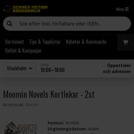
Meny
Sortiment
Tips & Topplistor
Nyheter & Kommande
Outlet & Kampanjer
Idag
Öppettider
10:00–18:00
och adresser
Moomin Novels Kortlekar - 2st
Accessoar:
Mumin
Format:
Kortlek
Utgivningsdatum:
okänt