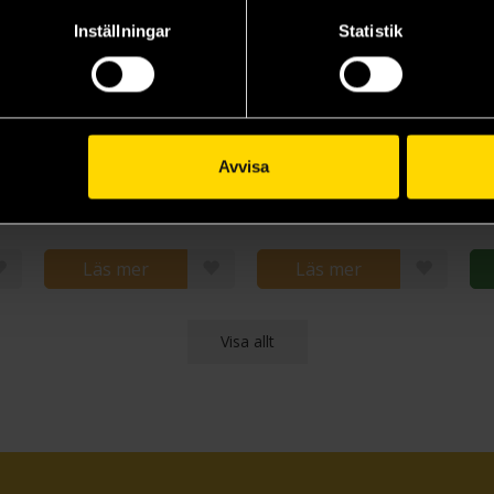
Inställningar
Statistik
Dorfromantik: Sakura
Camel Up - 2nd Edition
Dorfromantik - The Boardgame (Nordic)
Bo
Avvisa
Camel Up
Dorfromantik
Peg
539 kr
589 kr
52
Läs mer
Läs mer
Visa allt