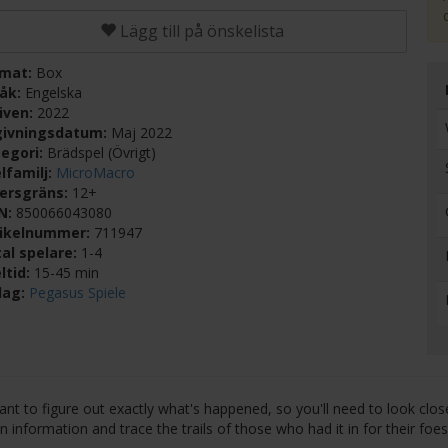
Lägg till på önskelista
rmat:
Box
råk:
Engelska
iven:
2022
givningsdatum:
Maj 2022
egori:
Brädspel (Övrigt)
lfamilj:
MicroMacro
dersgräns:
12+
BN:
850066043080
tikelnummer:
711947
al spelare:
1-4
ltid:
15-45 min
lag:
Pegasus Spiele
ant to figure out exactly what's happened, so you'll need to look clos
n information and trace the trails of those who had it in for their foes