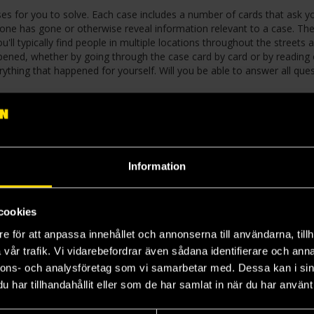
es for you to solve. Each case includes a number of cards that ask y
e has gone or otherwise reveal information relevant to a case. The 
'll typically find people in multiple locations throughout the streets 
pened, whether by going through the case card by card or by reading 
erything that happened for yourself. Will you be able to answer all que
ouse marks each case with symbols so that parents can decide which c
Information
cookies
e för att anpassa innehållet och annonserna till användarna, tillh
vår trafik. Vi vidarebefordrar även sådana identifierare och anna
nnons- och analysföretag som vi samarbetar med. Dessa kan i sin
har tillhandahållit eller som de har samlat in när du har använt 