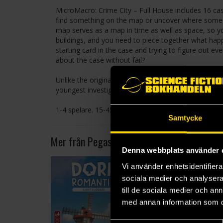
MicroMacro: Crime City – Full House includes 16 cas
find something on the map or uncover where someon
map serves as a map in time as well as space, so you
buildings, and you need to piece together what hap
starting card in the case and trying to figure out ev
about the case without fail?
Unlike the original MicroMacro: Crime City, Full H
youngest investigators are cleared to research.
1-4 spelare. 15-45 min. 12+ år.
Samtycke
Mer från Pegasus Spiele
Denna webbplats använder 
Vi använder enhetsidentifierar
sociala medier och analysera 
till de sociala medier och a
med annan information som du 