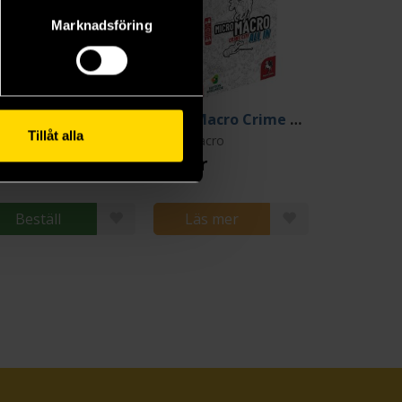
Marknadsföring
ss Fighters QR
MicroMacro Crime City All In
Tillåt alla
asus Spiele
MicroMacro
9 kr
339 kr
Beställ
Läs mer