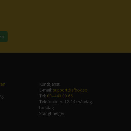
ka
ken
Kundtjänst
E-mail:
support@sfbok.se
ng
Tel:
08–440 00 66
Telefontider: 12-14 måndag-
torsdag
Stängt helger