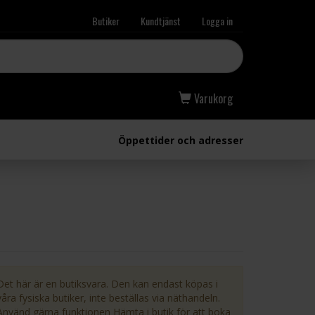
Butiker
Kundtjänst
Logga in
Varukorg
Öppettider och adresser
Det här är en butiksvara. Den kan endast köpas i
våra fysiska butiker, inte beställas via näthandeln.
Använd gärna funktionen Hämta i butik för att boka