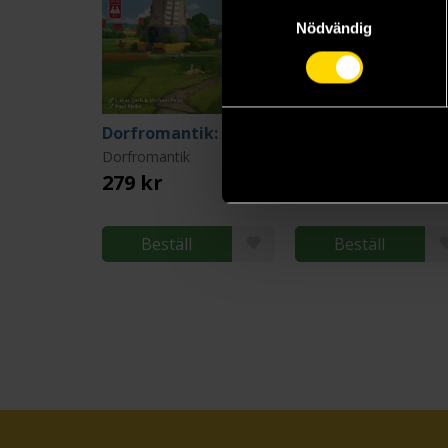
Samtyckesval
Nödvändig
Dorfromantik: Light Luggage
Dorfromantik
Dorfromantik
279 kr
589 kr
Beställ
Beställ