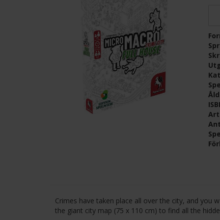
Fo
Sp
Skr
Ut
Kat
Spe
Ål
IS
Ar
Ant
Spe
För
Crimes have taken place all over the city, and you w
the giant city map (75 x 110 cm) to find all the hidde