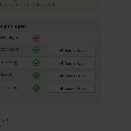
din vara för avhämtning i butik.
Finns i lager?
Webblager
Stockholm
Hämta i butik
Göteborg
Hämta i butik
Malmö
Hämta i butik
Linköping
Hämta i butik
ely at
.