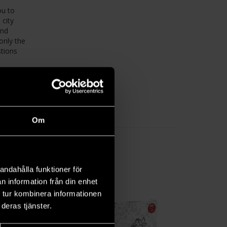
ou to
city
and
only the
stions
ases the
Om
andahålla funktioner för
n information från din enhet
 tur kombinera informationen
deras tjänster.