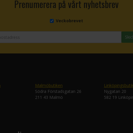
Prenumerera på vårt nyhetsbrev
Veckobrevet
Skic
n
Malmöbutiken
Linköpingsbuti
Södra Förstadsgatan 26
Nygatan 20
211 43 Malmö
582 19 Linköpi