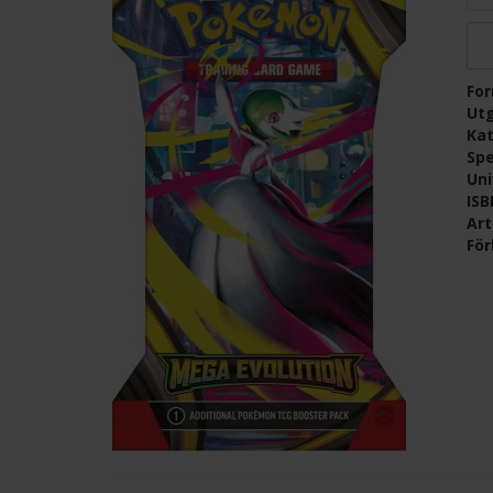
Fo
Ut
Kat
Spe
Un
IS
Ar
För