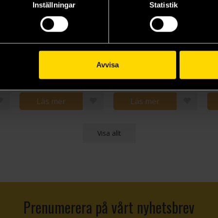
Inställningar
Statistik
Pokemon TCG: First Partner Illustration Collection 3
Pokemon TCG: World Champions Deck
Pokemon TCG: Pitch Black 2-Pack Blister
Pokemon Trading Card Game
Pokemon Trading Card Game
Pokemon Trading Card Game
Avvisa
399 kr
189 kr
95
Läs mer
Läs mer
Visa allt
Prenumerera på vårt nyhetsbrev