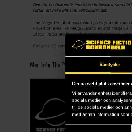
Den här produkten är enbart en butiksvara, som därfö
rätten att neka allt som överskrider det.
The Mega Evolution expansion gives you the chance
Pokémon exes like Mega Lucario ex and Mega Garde
Blister Packs are the perfect protection for collec
Contains: 10 cards
Mer från The Pokémon Company
Samtycke
Denna webbplats använder 
Vi använder enhetsidentifierar
sociala medier och analysera 
till de sociala medier och a
med annan information som du 
Samtyckesval