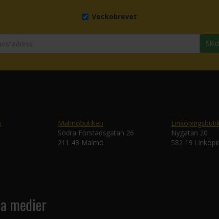
Veckobrevet
Skic
n
Malmöbutiken
Linköpingsbuti
Södra Förstadsgatan 26
Nygatan 20
211 43 Malmö
582 19 Linköpi
la medier