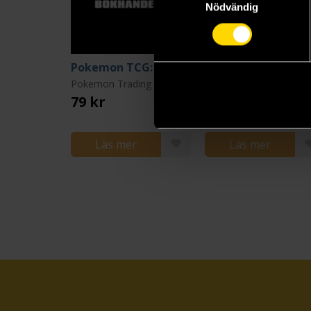
Nödvändig
Pokemon TCG: Pitch Black Booster
Pokemon Trading Card Game
79 kr
299 kr
Läs mer
Läs mer