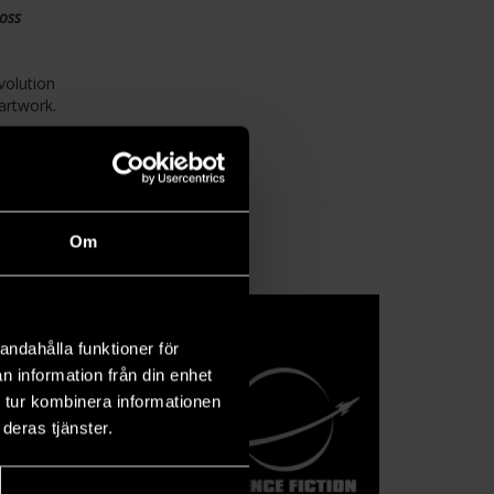
oss
volution
artwork.
Om
andahålla funktioner för
n information från din enhet
 tur kombinera informationen
deras tjänster.