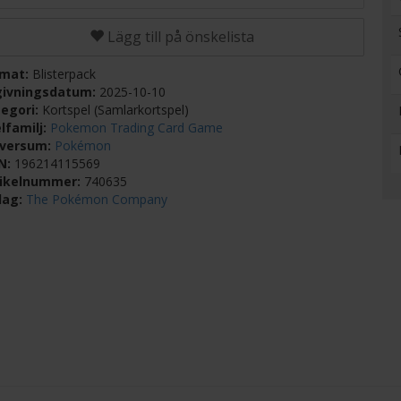
Lägg till på önskelista
rmat:
Blisterpack
givningsdatum:
2025-10-10
egori:
Kortspel (Samlarkortspel)
lfamilj:
Pokemon Trading Card Game
iversum:
Pokémon
BN:
196214115569
tikelnummer:
740635
lag:
The Pokémon Company