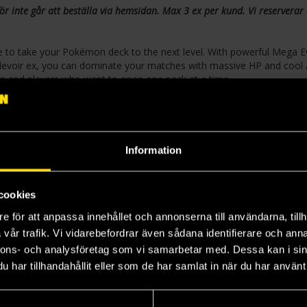
r inte går att beställa via hemsidan. Max 3 ex per kund. Vi reserverar 
 to take your Pokémon deck to the next level. With powerful Mega E
voir ex, you can dominate your matches with massive HP and cool 
tors and players who want to open one pack at a time.
Information
cookies
e för att anpassa innehållet och annonserna till användarna, tillh
vår trafik. Vi vidarebefordrar även sådana identifierare och anna
nnons- och analysföretag som vi samarbetar med. Dessa kan i sin
har tillhandahållit eller som de har samlat in när du har använt 