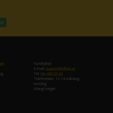
ka
ken
Kundtjänst
E-mail:
support@sfbok.se
ng
Tel:
08–440 00 66
Telefontider: 12-14 måndag-
torsdag
Stängt helger