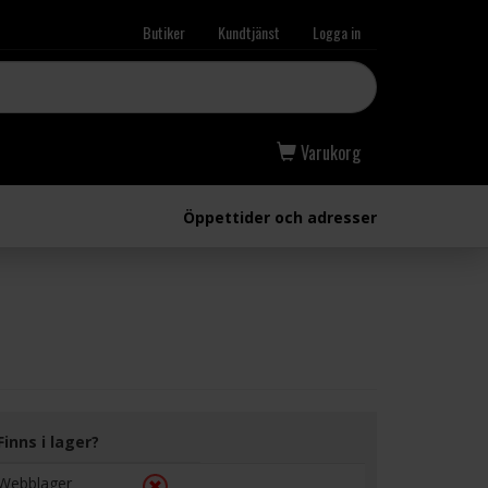
Butiker
Kundtjänst
Logga in
Varukorg
Öppettider och adresser
Finns i lager?
Webblager