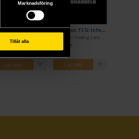
Marknadsföring
Pokemon TCG: Symphonia M1S Booster - Japansk
Pokemon TCG: Inferno X Mega M2 Booster - Japansk
Pokemon Trading Card Game
Pokemon Trading Card Game
Tillåt alla
 kr
139 kr
Läs mer
Läs mer