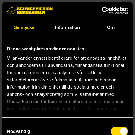
to succumb to the virus, and witness the birth of the
Zombified Four! Collecting: Marvel Zombies (2006) #1-5,
Marvel Zombies 2 (2007) #1-5 and Marvel Zombies: Dead
Days (2007) #1.
Samtycke
Information
Om
Mer från Robert Kirkman
Denna webbplats använder cookies
Vi använder enhetsidentifierare för att anpassa innehållet
och annonserna till användarna, tillhandahålla funktioner
för sociala medier och analysera vår trafik. Vi
vidarebefordrar även sådana identifierare och annan
information från din enhet till de sociala medier och
annons- och analysföretag som vi samarbetar med.
Dessa kan i sin tur kombinera informationen med annan
information som du har tillhandahållit eller som de har
samlat in när du har använt deras tjänster.
Samtyckesval
Nödvändig