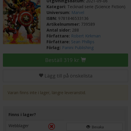
Utgivningsdatum:
2021-09-06
Kategori:
Tecknad serie (Science Fiction)
Universum:
Marvel
ISBN:
9781846533136
Artikelnummer:
739589
Antal sidor:
288
Författare:
Robert Kirkman
Författare:
Sean Phillips
Förlag:
Panini Publishing
Beställ 319 kr
Lägg till på önskelista
Varan finns inte i lager, längre leveranstid.
Finns i lager?
Webblager
Bevaka