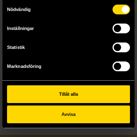
Samtyckesval
Nödvändig
Inställningar
Statistik
Moar! Monsters Know What They're Doing
The Monsters Know What They're Doing
Dungeons & Dragons
Dungeons & Dragons
329 kr
339 kr
Marknadsföring
Läs mer
Beställ
Tillåt alla
Visa allt
Avvisa