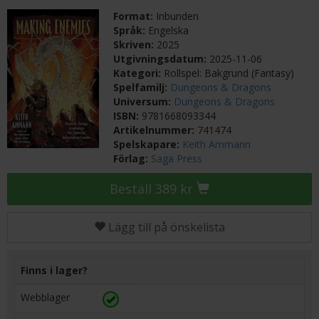
Format:
Inbunden
Språk:
Engelska
Skriven:
2025
Utgivningsdatum:
2025-11-06
Kategori:
Rollspel: Bakgrund (Fantasy)
Spelfamilj:
Dungeons & Dragons
Universum:
Dungeons & Dragons
ISBN:
9781668093344
Artikelnummer:
741474
Spelskapare:
Keith Ammann
Förlag:
Saga Press
Beställ 389 kr
Lägg till på önskelista
Finns i lager?
Webblager