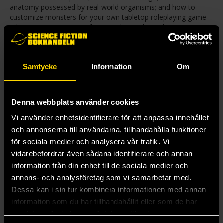
anatomy possessed by real-world organisms; and how to
customize monsters for your own tabletop roleplaying game
adventuring party to confront. No longer limited to one game
system, Making Enemies shows you how to build out your
creations not just for D&D 5E but also for Pathfinder 2E,
Shadowdark, the Cypher System, and Call of Cthulhu 7E.
Including interviews with some of the most brilliant names in
Samtycke
Information
Om
RPG and creature design, Making Enemies gives you the tools
to surprise and delight your players—and terrify their
characters—again and again.
Denna webbplats använder cookies
Vi använder enhetsidentifierare för att anpassa innehållet
Mer från Keith Ammann
och annonserna till användarna, tillhandahålla funktioner
för sociala medier och analysera vår trafik. Vi
vidarebefordrar även sådana identifierare och annan
information från din enhet till de sociala medier och
annons- och analysföretag som vi samarbetar med.
Dessa kan i sin tur kombinera informationen med annan
information som du har tillhandahållit eller som de har
samlat in när du har använt deras tjänster.