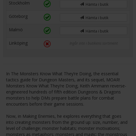
Stockholm
Hämta i butik
Göteborg
Hämta i butik
Malmö
Hämta i butik
Linköping
Ingår inte i butikens sortiment
In The Monsters Know What They’re Doing, the essential
tactics guide for Dungeon Masters, and its sequel, MOAR!
Monsters Know What They’re Doing, Keith Ammann reverse-
engineered hundreds of fifth edition Dungeons & Dragons
monsters to help DMs prepare battle plans for combat
encounters before their game sessions.
Now, in Making Enemies, he explores everything that goes
into creating monsters from the ground up: size, number, and
level of challenge; monster habitats; monster motivations;
monsters as metaphors; monsters and magic; the monstrous