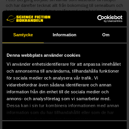
och har därefter tecknat allt från bokomslag till seriealbum och
barnböcker, samt författat en lång rad egna böcker – bland
dem Drakar, Skräck och Monster. Han har gjort omslag till
såväl Ronja Rövardotter som Sagan om ringen och
nominerats till Augustpriset 2018 för seriealbumet Vi kommer
snart hem igen tillsammans med Jessica Bab Bonde samt
Samtycke
Information
Om
2020 för den grafiska romanen Kråkorna tillsammans med
Anders Fager.
Denna webbplats använder cookies
Mer från Peter Bergting
Vi använder enhetsidentifierare för att anpassa innehållet
och annonserna till användarna, tillhandahålla funktioner
för sociala medier och analysera vår trafik. Vi
vidarebefordrar även sådana identifierare och annan
information från din enhet till de sociala medier och
annons- och analysföretag som vi samarbetar med.
Dessa kan i sin tur kombinera informationen med annan
information som du har tillhandahållit eller som de har
samlat in när du har använt deras tjänster.
Samtyckesval