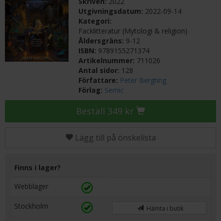
Skriven:
2022
Utgivningsdatum:
2022-09-14
Kategori:
Facklitteratur (Mytologi & religion)
Åldersgräns:
9-12
ISBN:
9789155271374
Artikelnummer:
711026
Antal sidor:
128
Författare:
Peter Bergting
Förlag:
Semic
Beställ 349 kr
Lägg till på önskelista
Finns i lager?
Webblager
Stockholm
Hämta i butik