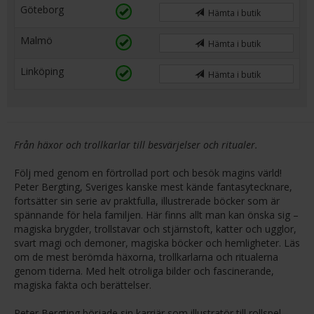
Göteborg
Hämta i butik
Malmö
Hämta i butik
Linköping
Hämta i butik
Från häxor och trollkarlar till besvärjelser och ritualer.
Följ med genom en förtrollad port och besök magins värld!
Peter Bergting, Sveriges kanske mest kände fantasytecknare,
fortsätter sin serie av praktfulla, illustrerade böcker som är
spännande för hela familjen. Här finns allt man kan önska sig –
magiska brygder, trollstavar och stjärnstoft, katter och ugglor,
svart magi och demoner, magiska böcker och hemligheter. Läs
om de mest berömda häxorna, trollkarlarna och ritualerna
genom tiderna. Med helt otroliga bilder och fascinerande,
magiska fakta och berättelser.
Peter Bergting började sin karriär som illustratör till rollspel