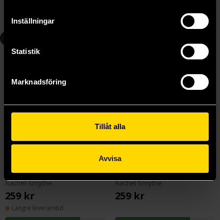
Beställ
Beställ
Inställningar
6
7
Statistik
Marknadsföring
Tillåt alla
Avvisa
Lore Olympus Volume 6
Lore Olympus Volume 7
Rachel Smythe
Rachel Smythe
259 kr
259 kr
Längre leveranstid