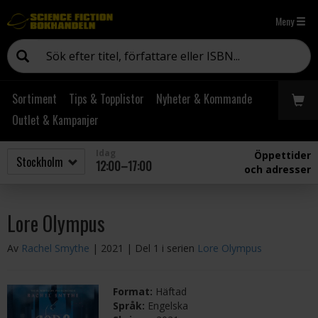
Meny
Sortiment
Tips & Topplistor
Nyheter & Kommande
Outlet & Kampanjer
Idag
Öppettider
12:00–17:00
och adresser
Lore Olympus
Av
Rachel Smythe
| 2021
| Del 1 i serien
Lore Olympus
Format:
Häftad
Språk:
Engelska