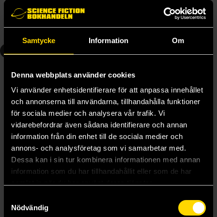
239 kr
239 kr
Beställ
Beställ
Samtycke
Information
Om
4
5
Denna webbplats använder cookies
Vi använder enhetsidentifierare för att anpassa innehållet
och annonserna till användarna, tillhandahålla funktioner
för sociala medier och analysera vår trafik. Vi
vidarebefordrar även sådana identifierare och annan
information från din enhet till de sociala medier och
annons- och analysföretag som vi samarbetar med.
Dessa kan i sin tur kombinera informationen med annan
information som du har tillhandahållit eller som de har
Lore Olympus Volume 4
Lore Olympus Volume 5
samlat in när du har använt deras tjänster.
Rachel Smythe
Rachel Smythe
Samtyckesval
239 kr
259 kr
Nödvändig