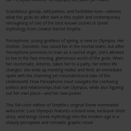
Scandalous gossip, wild parties, and forbidden love—witness
what the gods do after dark in this stylish and contemporary
reimagining of one of the best-known stories in Greek
mythology from creator Rachel Smythe.
Persephone, young goddess of spring, is new to Olympus. Her
mother, Demeter, has raised her in the mortal realm, but after
Persephone promises to train as a sacred virgin, she’s allowed
to live in the fast-moving, glamorous world of the gods. When
her roommate, Artemis, takes her to a party, her entire life
changes: she ends up meeting Hades and feels an immediate
spark with the charming yet misunderstood ruler of the
Underworld. Now Persephone must navigate the confusing
politics and relationships that rule Olympus, while also figuring
out her own place—and her own power.
This full-color edition of Smythe’s original Eisner-nominated
webcomic Lore Olympus features a brand-new, exclusive short
story, and brings Greek mythology into the modern age in a
sharply perceptive and romantic graphic novel.