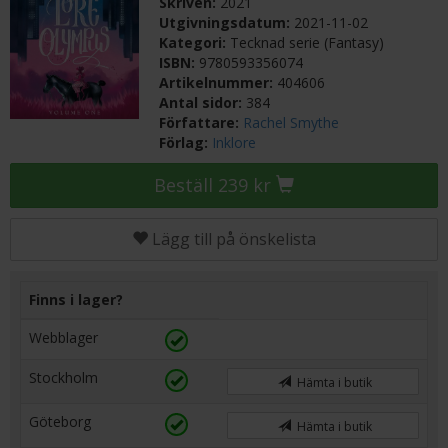
Skriven:
2021
Utgivningsdatum:
2021-11-02
Kategori:
Tecknad serie (Fantasy)
ISBN:
9780593356074
Artikelnummer:
404606
Antal sidor:
384
Författare:
Rachel Smythe
Förlag:
Inklore
Beställ 239 kr
Lägg till på önskelista
Finns i lager?
Webblager
Stockholm
Hämta i butik
Göteborg
Hämta i butik