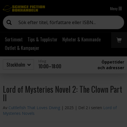
Meny
Sortiment
Tips & Topplistor
Nyheter & Kommande
Outlet & Kampanjer
Idag
Öppettider
10:00–18:00
och adresser
Lord of Mysteries Novel 2: The Clown Part
II
Av
Cuttlefish That Loves Diving
| 2025
| Del 2 i serien
Lord of
Mysteries Novels