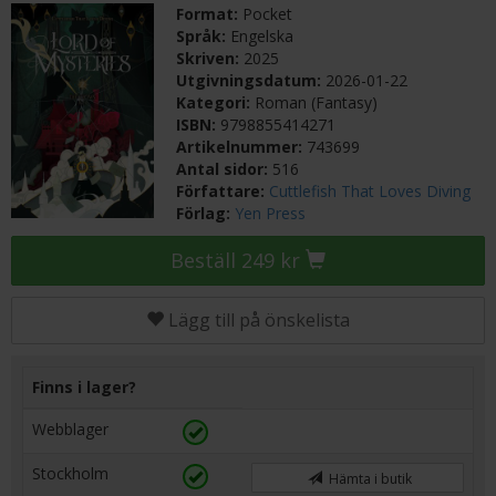
Format:
Pocket
Språk:
Engelska
Skriven:
2025
Utgivningsdatum:
2026-01-22
Kategori:
Roman (Fantasy)
ISBN:
9798855414271
Artikelnummer:
743699
Antal sidor:
516
Författare:
Cuttlefish That Loves Diving
Förlag:
Yen Press
Beställ 249 kr
Lägg till på önskelista
Finns i lager?
Webblager
Stockholm
Hämta i butik