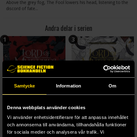
Above the grey fog, The Fool lowers his head, listening to the
discord of fate...
Andra delar i serien
1
3
Samtycke
Information
Om
Denna webbplats använder cookies
Vi använder enhetsidentifierare för att anpassa innehållet
och annonserna till användarna, tillhandahålla funktioner
för sociala medier och analysera vår trafik. Vi
Lord of Mysteries Novel 1: The Clown Part I
Lord of Mysteries Novel 3: The Clown Part III