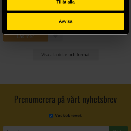
Tillåt alla
Lord of Mysteries Novel 4: The Faceless Part I
Cuttlefish That Loves Diving
235 kr
Avvisa
Läs mer
Visa alla delar och format
Prenumerera på vårt nyhetsbrev
Veckobrevet