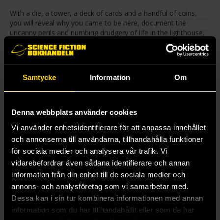
With a die, a tower, a deck of cards and a handful of coins,
you will reveal why you came to be here, document the
uncanny perils and numbing drudgery of life in the lighthouse,
and explore the unraveling mystery of your ghostly
companions. For discovering their true identities may be the
one way to end their suffering… and consequently your own.
Samtycke
Information
Om
Live or die, by the end of Lighthouse at the End of the World
you will have penned a strange tale of doom, perseverance
and grace in the face of certain oblivion.
Denna webbplats använder cookies
Lighthouse at the End of the World is a 32-page sourcebook
Vi använder enhetsidentifierare för att anpassa innehållet
written by Ken Lowery with cover art by Sally Cantirino.
och annonserna till användarna, tillhandahålla funktioner
för sociala medier och analysera vår trafik. Vi
Mer från Ken Lowery
vidarebefordrar även sådana identifierare och annan
information från din enhet till de sociala medier och
annons- och analysföretag som vi samarbetar med.
Dessa kan i sin tur kombinera informationen med annan
information som du har tillhandahållit eller som de har