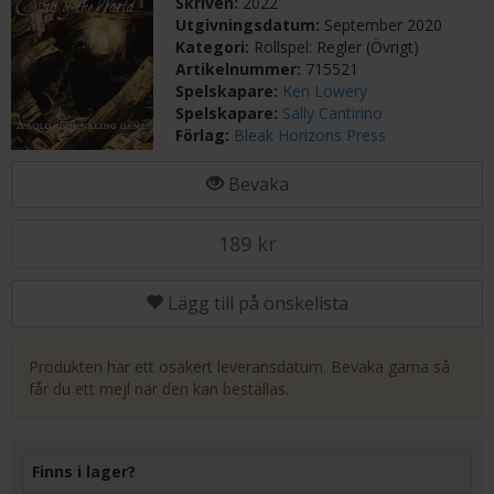
Skriven:
2022
Utgivningsdatum:
September 2020
Kategori:
Rollspel: Regler (Övrigt)
Artikelnummer:
715521
Spelskapare:
Ken Lowery
Spelskapare:
Sally Cantirino
Förlag:
Bleak Horizons Press
Bevaka
189 kr
Lägg till på önskelista
Produkten har ett osäkert leveransdatum. Bevaka gärna så
får du ett mejl när den kan beställas.
Finns i lager?