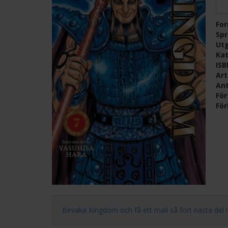
Fo
Sp
Ut
Kat
IS
Ar
Ant
För
För
Bevaka Kingdom och få ett mail så fort nästa del i se