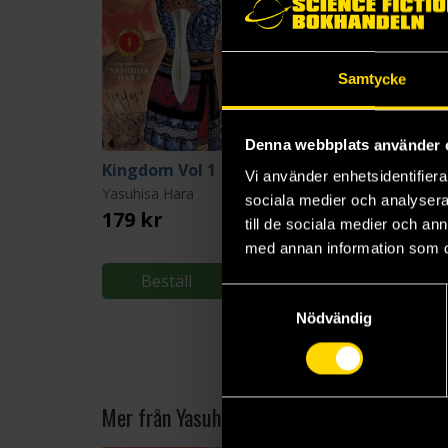
Samtycke
Denna webbplats använder 
Kingdom Vol 1
Kingdom Vol 2
Vi använder enhetsidentifierar
Yasuhisa Hara
Yasuhisa Hara
sociala medier och analysera 
179 kr
179 kr
till de sociala medier och a
med annan information som du 
Beställ
Beställ
Samtyckesval
Nödvändig
Mer från Yasuhisa Hara