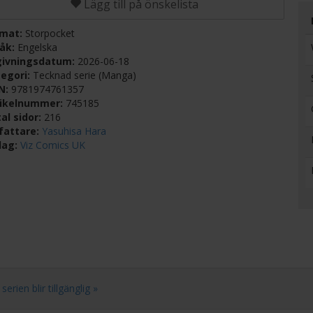
Lägg till på önskelista
rmat:
Storpocket
råk:
Engelska
givningsdatum:
2026-06-18
egori:
Tecknad serie (Manga)
BN:
9781974761357
tikelnummer:
745185
al sidor:
216
fattare:
Yasuhisa Hara
lag:
Viz Comics UK
rien blir tillgänglig »