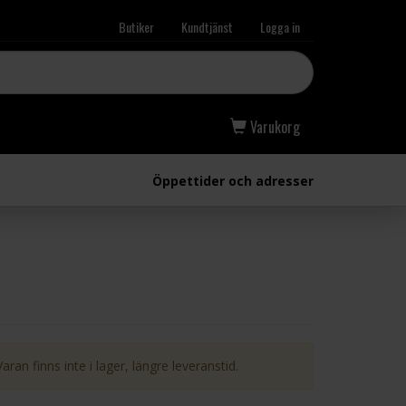
Butiker
Kundtjänst
Logga in
Varukorg
Öppettider och adresser
Varan finns inte i lager, längre leveranstid.