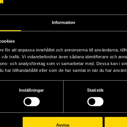
Information
cookies
Kingdom Vol 3
Kingdom Vol 4
Ki
e för att anpassa innehållet och annonserna till användarna, tillh
Yasuhisa Hara
Yasuhisa Hara
Ya
vår trafik. Vi vidarebefordrar även sådana identifierare och anna
179 kr
179 kr
17
nnons- och analysföretag som vi samarbetar med. Dessa kan i sin
L
har tillhandahållit eller som de har samlat in när du har använt 
Beställ
Beställ
Inställningar
Statistik
Visa alla delar och format
Avvisa