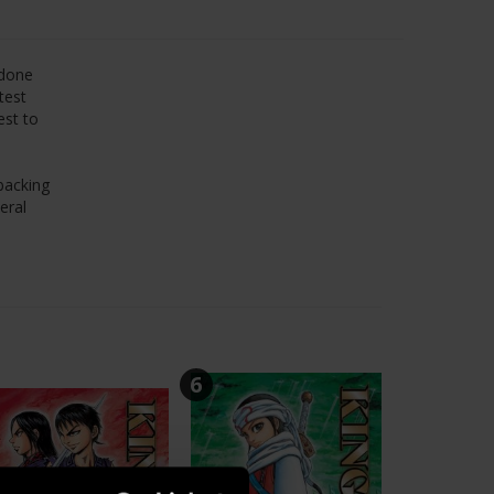
 done
test
est to
backing
eral
6