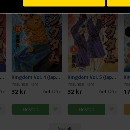
Kingdom Vol. 3 (Japansk)
Kingdom Vol. 4 (Japansk)
Kingdom Vol. 5 (Japansk)
Ki
Yasuhisa Hara
Yasuhisa Hara
Yas
32 kr
32 kr
17
9 kr
Ord.
129 kr
Ord.
129 kr
Beställ
Beställ
Visa allt