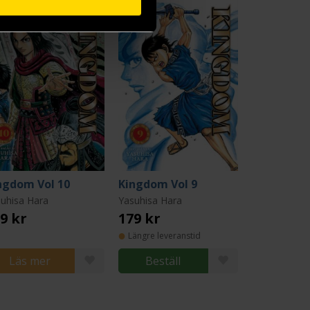
ngdom Vol 10
Kingdom Vol 9
uhisa Hara
Yasuhisa Hara
9 kr
179 kr
Längre leveranstid
Läs mer
Beställ