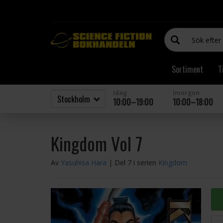
Sortiment
T
Idag
Imorgon
10:00–19:00
10:00–18:00
Kingdom Vol 7
Av
Yasuhisa Hara
| Del 7 i serien
Kingdom