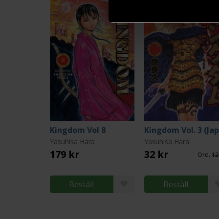
Kingdom Vol 8
Yasuhisa Hara
Yasuhisa Hara
179 kr
32 kr
Ord.
12
Beställ
Beställ