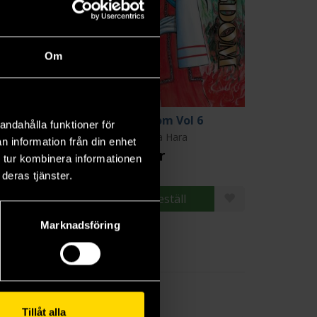
Om
ngdom Vol 5
Kingdom Vol 6
andahålla funktioner för
suhisa Hara
Yasuhisa Hara
n information från din enhet
9 kr
179 kr
 tur kombinera informationen
ängre leveranstid
deras tjänster.
Beställ
Beställ
Marknadsföring
Tillåt alla