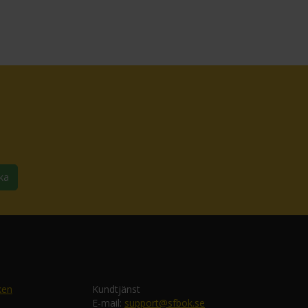
ka
ken
Kundtjänst
E-mail:
support@sfbok.se