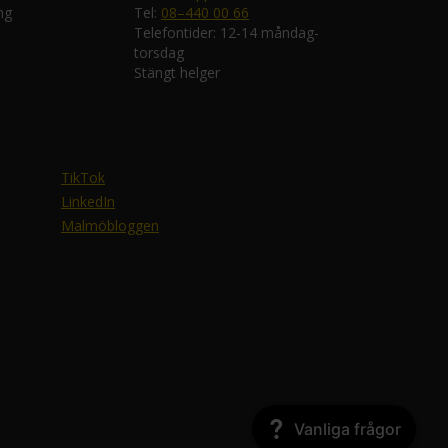
ng
Tel:
08–440 00 66
Telefontider: 12-14 måndag-
torsdag
Stängt helger
TikTok
LinkedIn
Malmöbloggen
Vanliga frågor