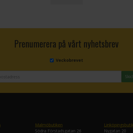
Prenumerera på vårt nyhetsbrev
Veckobrevet
Skic
n
Malmöbutiken
Linköpingsbuti
Södra Förstadsgatan 26
Nygatan 20