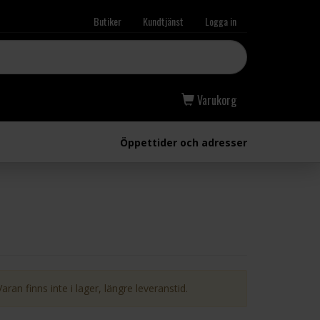
Butiker
Kundtjänst
Logga in
Varukorg
Öppettider och adresser
Varan finns inte i lager, längre leveranstid.