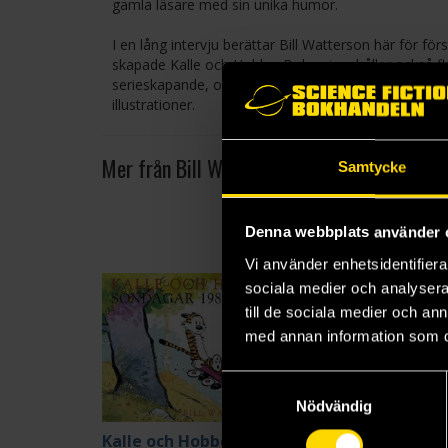
gamla läsare med sin unika humor.
I en lång intervju berättar Bill Watterson här för för
skapade Kalle och Hobbe. Boken innehåller också fl
serieskapande, och sist men inte minst ett hundrata
illustrationer.
Mer från Bill Watterson
Samtycke
Denna webbplats använder 
Vi använder enhetsidentifierar
sociala medier och analysera 
till de sociala medier och a
med annan information som du 
Samtyckesval
Nödvändig
Kalle och Hobbe - söndagar 1985-1995
The Mysteries