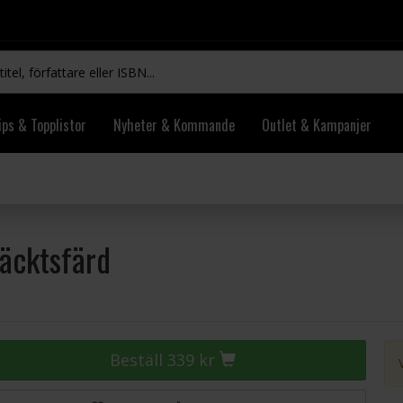
ips & Topplistor
Nyheter & Kommande
Outlet & Kampanjer
äcktsfärd
Beställ 339 kr