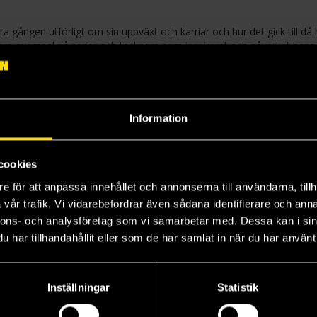
sta gången utförligt om sin uppväxt och karriär och hur det gick till då
era exempel på serier och tecknare som inspirerat och påverkat hans
l sidor med utvalda och representativa Kalle och Hobbe-serier och
Information
cookies
e för att anpassa innehållet och annonserna till användarna, tillh
vår trafik. Vi vidarebefordrar även sådana identifierare och anna
nnons- och analysföretag som vi samarbetar med. Dessa kan i sin
har tillhandahållit eller som de har samlat in när du har använt 
Inställningar
Statistik
The Essential Calvin and Hobbes
The Indispensable Calvin and Hobbes