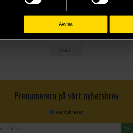
Bill Watterson
Bill Watterson
259 kr
259 kr
Längre leveranstid
Avvisa
Beställ
Beställ
Visa allt
Prenumerera på vårt nyhetsbrev
Veckobrevet
Skic