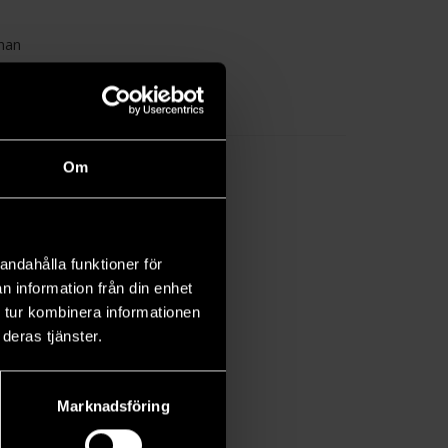
 han
Om
andahålla funktioner för
n information från din enhet
 tur kombinera informationen
deras tjänster.
Marknadsföring