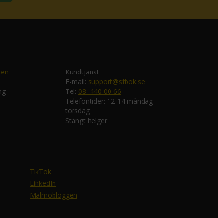
ken
Kundtjänst
E-mail:
support@sfbok.se
ng
Tel:
08–440 00 66
Telefontider: 12-14 måndag-
torsdag
Stängt helger
TikTok
LinkedIn
Malmöbloggen