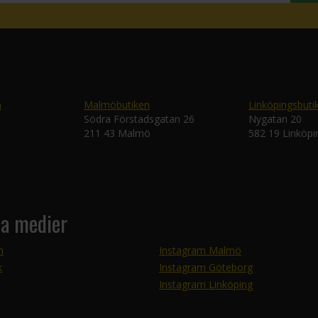
n
Malmöbutiken
Linköpingsbuti
Södra Förstadsgatan 26
Nygatan 20
211 43 Malmö
582 19 Linköpi
la medier
m
Instagram Malmö
k
Instagram Göteborg
Instagram Linköping