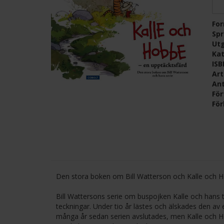
Fo
Sp
Ut
Kat
IS
Ar
Ant
För
För
Den stora boken om Bill Watterson och Kalle och 
Bill Wattersons serie om buspojken Kalle och hans t
teckningar. Under tio år lästes och älskades den av 
många år sedan serien avslutades, men Kalle och Ho