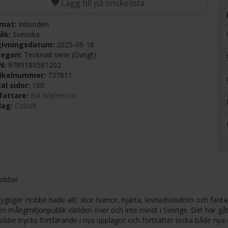
Lägg till på önskelista
rmat:
Inbunden
råk:
Svenska
givningsdatum:
2025-09-18
egori:
Tecknad serie (Övrigt)
BN:
9789180581202
tikelnummer:
737811
al sidor:
160
fattare:
Bill Watterson
lag:
Cobolt
Hobbe!
ygtiger Hobbe hade allt: stor humor, hjärta, levnadsvisdom och fanta
en mångmiljonpublik världen över och inte minst i Sverige. Det har gåt
bbe trycks fortfarande i nya upplagor och fortsätter locka både nya