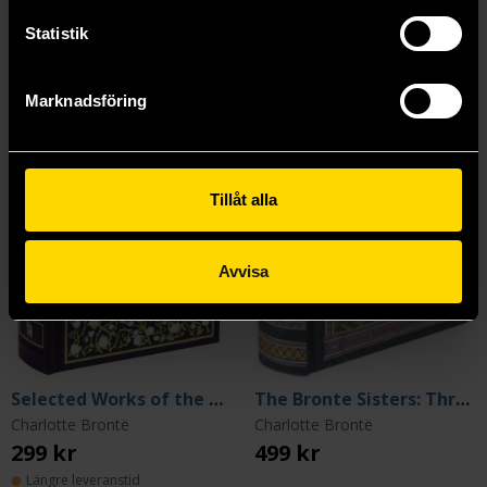
Statistik
Marknadsföring
Tillåt alla
Avvisa
Selected Works of the Brontë Sisters
The Bronte Sisters: Three Novels
Charlotte Brontë
Charlotte Brontë
299 kr
499 kr
Längre leveranstid