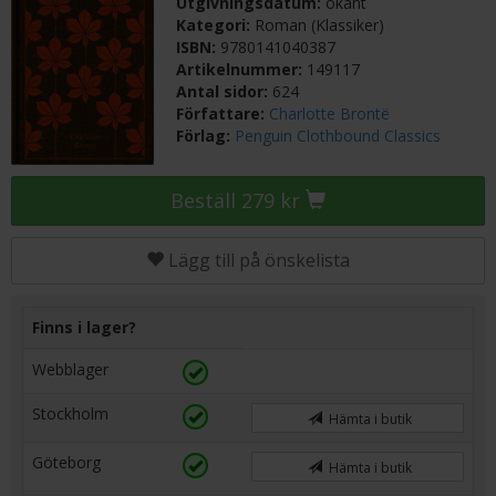
Utgivningsdatum:
okänt
Kategori:
Roman (Klassiker)
ISBN:
9780141040387
Artikelnummer:
149117
Antal sidor:
624
Författare:
Charlotte Brontë
Förlag:
Penguin Clothbound Classics
Beställ 279 kr
Lägg till på önskelista
Finns i lager?
Webblager
Stockholm
Hämta i butik
Göteborg
Hämta i butik