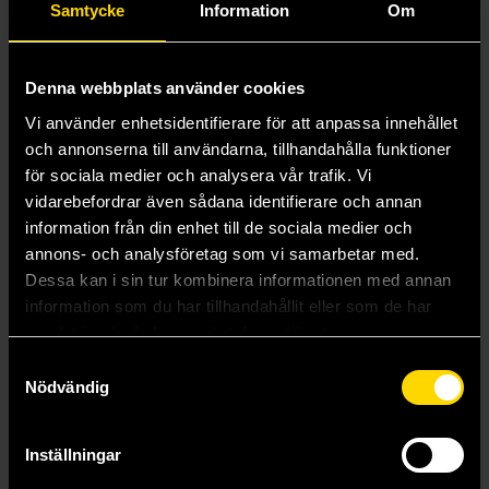
Samtycke
Information
Om
Denna webbplats använder cookies
Vi använder enhetsidentifierare för att anpassa innehållet
och annonserna till användarna, tillhandahålla funktioner
för sociala medier och analysera vår trafik. Vi
vidarebefordrar även sådana identifierare och annan
information från din enhet till de sociala medier och
Dracula (Penguin Clothbound Classics)
Vinland Saga, Book Two
annons- och analysföretag som vi samarbetar med.
Bram Stoker
Makoto Yukimura
Dessa kan i sin tur kombinera informationen med annan
259 kr
219 kr
information som du har tillhandahållit eller som de har
samlat in när du har använt deras tjänster.
Samtyckesval
Beställ
Beställ
Nödvändig
Inställningar
Mer från Charlotte Brontë