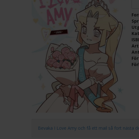
Fo
Sp
Ut
Kat
IS
Ar
Ant
För
För
Bevaka I Love Amy och få ett mail så fort nästa del i