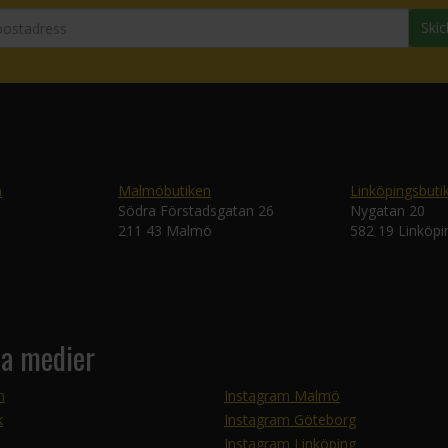
Skic
n
Malmöbutiken
Linköpingsbuti
Södra Förstadsgatan 26
Nygatan 20
211 43 Malmö
582 19 Linköpi
la medier
m
Instagram Malmö
k
Instagram Göteborg
Instagram Linköping