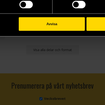
Avvisa
Visa alla delar och format
Prenumerera på vårt nyhetsbrev
Veckobrevet