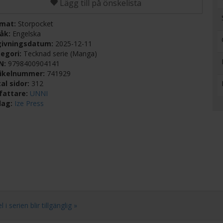
Lägg till på önskelista
rmat:
Storpocket
råk:
Engelska
givningsdatum:
2025-12-11
egori:
Tecknad serie (Manga)
BN:
9798400904141
tikelnummer:
741929
al sidor:
312
fattare:
UNNI
lag:
Ize Press
 serien blir tillgänglig »