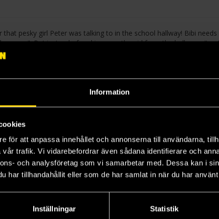
or that pesky girl Peter was talking to in the school hallway! Bibi needs
sleepover". But instead of making sure the girl from the halls won't get
r new friend, Amy. As they fall asleep, Bibi wrestles with an unfamilia
 Bibi loves Peter...right?
Information
cookies
e för att anpassa innehållet och annonserna till användarna, tillh
vår trafik. Vi vidarebefordrar även sådana identifierare och anna
nnons- och analysföretag som vi samarbetar med. Dessa kan i sin
har tillhandahållit eller som de har samlat in när du har använt 
Inställningar
Statistik