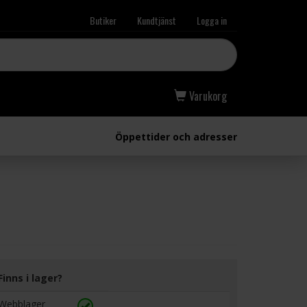
Butiker
Kundtjänst
Logga in
Varukorg
Öppettider och adresser
Finns i lager?
Webblager