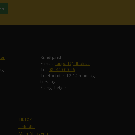
ka
ken
Kundtjänst
E-mail:
support@sfbok.se
ng
Tel:
08–440 00 66
Telefontider: 12-14 måndag-
torsdag
Stängt helger
TikTok
LinkedIn
Malmöbloggen