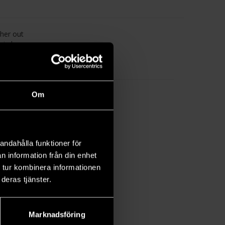
 her out
 in her
r and
Om
andahålla funktioner för
n information från din enhet
 tur kombinera informationen
deras tjänster.
Marknadsföring