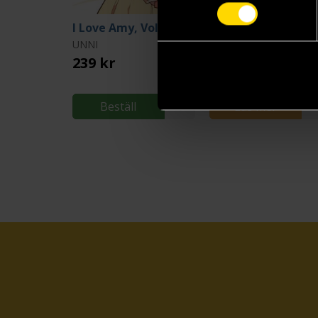
I Love Amy, Vol. 2
I Love Amy, Vol. 3
UNNI
UNNI
239 kr
239 kr
Beställ
Läs mer