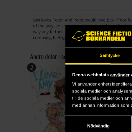
Bibi loves Peter. And Peter would love Bibi...if not f
of the way, so she invites her new rival over for "a 
way any further, Bibi enjoys a pleasant night with he
confusing feeling. Something must be wrong, because
Andra delar i serien
Samtycke
2
3
Denna webbplats använder 
Vi använder enhetsidentifierar
sociala medier och analysera 
till de sociala medier och a
med annan information som du 
Samtyckesval
Nödvändig