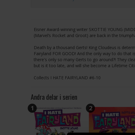
Eisner Award-winning writer SKOTTIE YOUNG (MI
(Marvel’s Rocket and Groot) are back in the triump
Death by a thousand Gerts! King Cloudeus is determi
Fairyland FOR GOOD! And the only way to do that is
there's only so many Gerts to go around?! They clear
but is it too late, and will she become a Lifetime Cit
Collects I HATE FAIRYLAND #6-10
Andra delar i serien
1
2