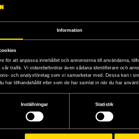
Information
cookies
I Hate Fairyland Vol 2: Fluff My Life
I Hate Fairyland Vol 3: Good Girl
I Hate Fairyland Vol 4: Sadly Never After
e för att anpassa innehållet och annonserna till användarna, tillh
Skottie Young
Skottie Young
Sk
vår trafik. Vi vidarebefordrar även sådana identifierare och anna
239 kr
239 kr
23
nnons- och analysföretag som vi samarbetar med. Dessa kan i sin
Längre leveranstid
L
har tillhandahållit eller som de har samlat in när du har använt 
Beställ
Beställ
Inställningar
Statistik
Visa alla delar och format