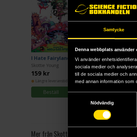
Samtycke
Denna webbplats använder 
I Hate Fairyland Vol 1: Madly Ever After
Vi använder enhetsidentifierar
Skottie Young
Skottie Young
sociala medier och analysera 
159 kr
219 kr
till de sociala medier och a
Längre leveranstid
med annan information som du 
Beställ
Beställ
Samtyckesval
Nödvändig
Mer från Skottie Young