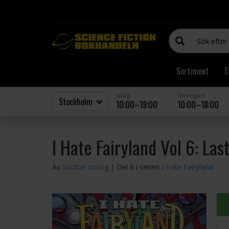
Sortiment
T
Idag
Imorgon
10:00–19:00
10:00–18:00
I Hate Fairyland Vol 6: Las
Av
Skottie Young
| Del 6 i serien
I Hate Fairyland