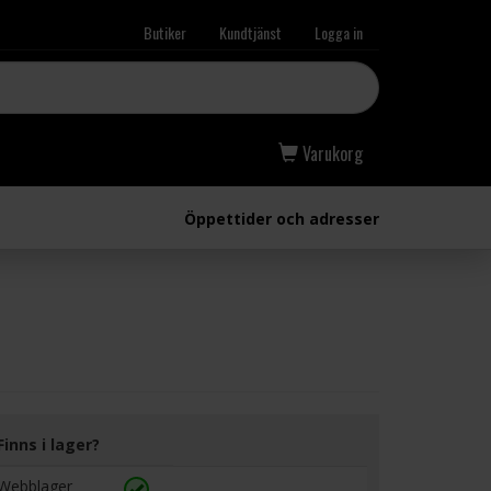
Butiker
Kundtjänst
Logga in
Varukorg
Öppettider och adresser
Finns i lager?
Webblager