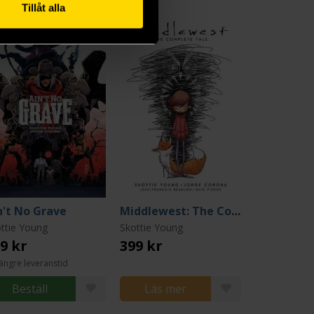
Tillåt alla
n't No Grave
Middlewest: The Complete Tale
ttie Young
Skottie Young
9 kr
399 kr
ängre leveranstid
Beställ
Läs mer