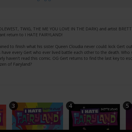
DDLEWEST, TWIG, THE ME YOU LOVE IN THE DARK) and artist BRET
hant return to I HATE FAIRYLAND!
ned to finish what his sister Queen Cloudia never could: kick Gert ou
 have every Gert who ever lived battle each other to the death. Who 
ly haven't read this comic. OG Gert returns to find the last key to es
izen of Fairyland?
3
4
5