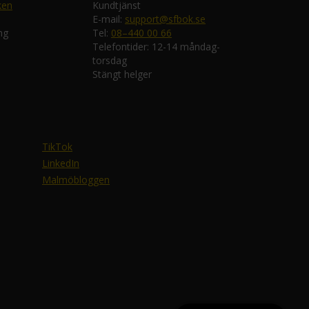
ken
Kundtjänst
E-mail:
support@sfbok.se
ng
Tel:
08–440 00 66
Telefontider: 12-14 måndag-
torsdag
Stängt helger
TikTok
LinkedIn
Malmöbloggen