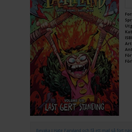
Fo
Sp
Ut
Kat
IS
Ar
Ant
För
För
Bevaka I Hate Fairyland och få ett mail så fort nästa 