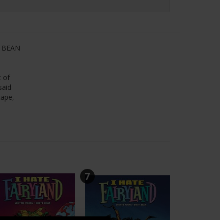
T BEAN
t of
said
cape,
7