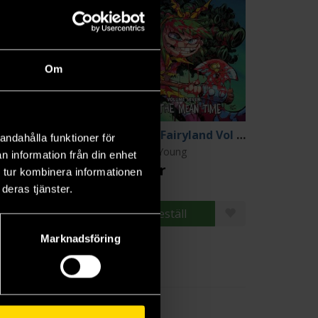
Om
I Hate Fairyland Vol 5: Gert's Inferno
I Hate Fairyland Vol 7: In the Mean Time
andahålla funktioner för
ottie Young
Skottie Young
n information från din enhet
9 kr
239 kr
 tur kombinera informationen
ängre leveranstid
deras tjänster.
Beställ
Beställ
Marknadsföring