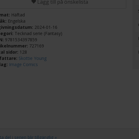
Lägg till på önskelista
rmat:
Häftad
råk:
Engelska
givningsdatum:
2024-01-16
egori:
Tecknad serie (Fantasy)
BN:
9781534397859
tikelnummer:
727169
al sidor:
128
fattare:
Skottie Young
lag:
Image Comics
del i serien blir tillgänglig »