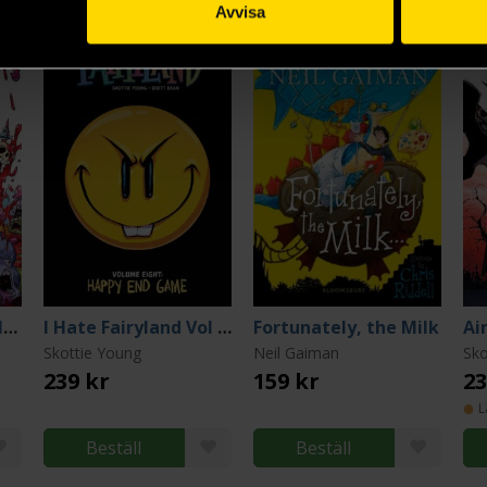
Avvisa
I Hate Fairyland Volume 9
I Hate Fairyland Vol 8: Happy End Game
Fortunately, the Milk
Ai
Skottie Young
Neil Gaiman
Sko
239 kr
159 kr
23
L
Beställ
Beställ