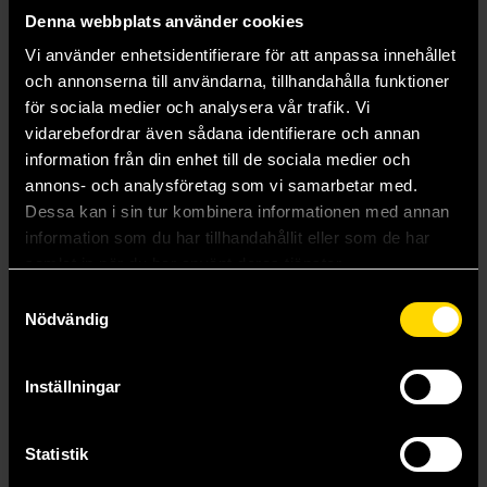
Denna webbplats använder cookies
Vi använder enhetsidentifierare för att anpassa innehållet
och annonserna till användarna, tillhandahålla funktioner
för sociala medier och analysera vår trafik. Vi
vidarebefordrar även sådana identifierare och annan
information från din enhet till de sociala medier och
Kpop Demon Hunters Stationery Set
Stitch & Angel Fuzzy Mug
annons- och analysföretag som vi samarbetar med.
Dessa kan i sin tur kombinera informationen med annan
K-Pop Demon Hunters
Disney: Lilo & Stitch
169 kr
249 kr
information som du har tillhandahållit eller som de har
samlat in när du har använt deras tjänster.
Samtyckesval
Läs mer
Beställ
Nödvändig
Inställningar
Visa allt
Statistik