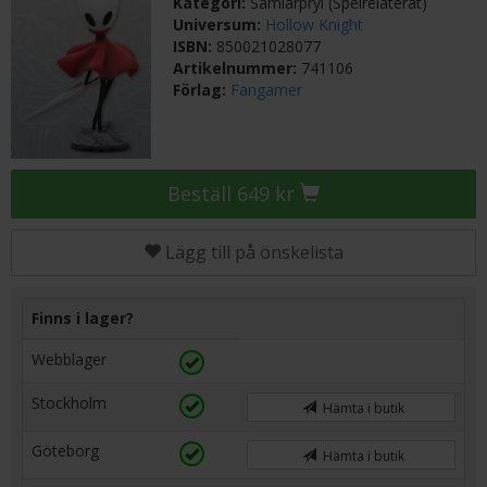
Kategori:
Samlarpryl (Spelrelaterat)
Universum:
Hollow Knight
ISBN:
850021028077
Artikelnummer:
741106
Förlag:
Fangamer
Beställ 649 kr
Lägg till på önskelista
Finns i lager?
Webblager
Stockholm
Hämta i butik
Göteborg
Hämta i butik