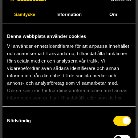
Ca 24 cm hög
Samtycke
Information
Om
Mer från Fangamer
Denna webbplats använder cookies
Vi använder enhetsidentifierare för att anpassa innehållet
och annonserna till användarna, tillhandahålla funktioner
för sociala medier och analysera vår trafik. Vi
vidarebefordrar även sådana identifierare och annan
information från din enhet till de sociala medier och
annons- och analysföretag som vi samarbetar med.
Dessa kan i sin tur kombinera informationen med annan
information som du har tillhandahållit eller som de har
Portraits of Hallownest Desk Mat 89 x 40 cm
Nomai Mask Pin
samlat in när du har använt deras tjänster.
Hollow Knight
Outer Wilds
Samtyckesval
399 kr
199 kr
Nödvändig
Beställ
Läs mer