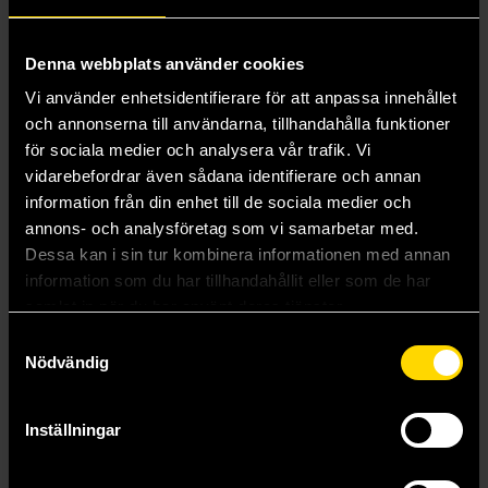
Denna webbplats använder cookies
Vi använder enhetsidentifierare för att anpassa innehållet
och annonserna till användarna, tillhandahålla funktioner
för sociala medier och analysera vår trafik. Vi
vidarebefordrar även sådana identifierare och annan
information från din enhet till de sociala medier och
annons- och analysföretag som vi samarbetar med.
Dessa kan i sin tur kombinera informationen med annan
information som du har tillhandahållit eller som de har
samlat in när du har använt deras tjänster.
MTG: Marvel Super Heroes - Play Booster
MTG: Marvel Super Heroes - Jumpstart Booster
Samtyckesval
Magic the Gathering
Magic the Gathering
Nödvändig
99 kr
99 kr
Längre leveranstid
Inställningar
Beställ
Beställ