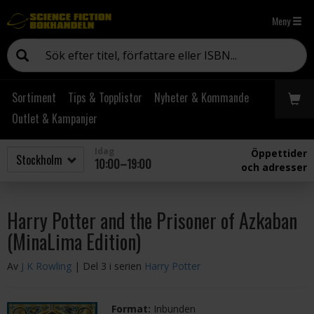
Meny
Sortiment
Tips & Topplistor
Nyheter & Kommande
Outlet & Kampanjer
Idag
Öppettider
10:00–19:00
och adresser
Harry Potter and the Prisoner of Azkaban
(MinaLima Edition)
Av
J K Rowling
| Del 3 i serien
Harry Potter
Format:
Inbunden