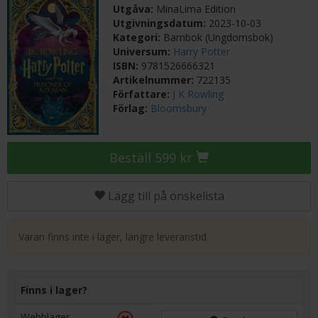
Utgåva:
MinaLima Edition
Utgivningsdatum:
2023-10-03
Kategori:
Barnbok (Ungdomsbok)
Universum:
Harry Potter
ISBN:
9781526666321
Artikelnummer:
722135
Författare:
J K Rowling
Förlag:
Bloomsbury
Beställ 599 kr
Lägg till på önskelista
Varan finns inte i lager, längre leveranstid.
Finns i lager?
Webblager