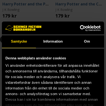
Harry Potter and the Philosopher's Stone
Harry Potter and the Chamber of Secrets
J K Rowling
J K Rowling
179 kr
179 kr
Beställ
Beställ
3
4
Samtycke
Information
Om
Denna webbplats använder cookies
Vi använder enhetsidentifierare för att anpassa innehållet
och annonserna till användarna, tillhandahålla funktioner
för sociala medier och analysera vår trafik. Vi
vidarebefordrar även sådana identifierare och annan
information från din enhet till de sociala medier och
annons- och analysföretag som vi samarbetar med.
Dessa kan i sin tur kombinera informationen med annan
information som du har tillhandahållit eller som de har