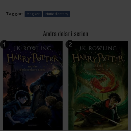
Taggar:
Magiker
Nutidsfantasy
Andra delar i serien
1
2