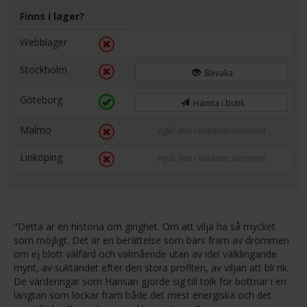
Finns i lager?
Webblager
Stockholm
Bevaka
Göteborg
Hämta i butik
Malmö
Ingår inte i butikens sortiment
Linköping
Ingår inte i butikens sortiment
"Detta är en historia om girighet. Om att vilja ha så mycket
som möjligt. Det är en berättelse som bärs fram av drömmen
om ej blott välfärd och välmående utan av idel välklingande
mynt, av suktandet efter den stora profiten, av viljan att bli rik.
De värderingar som Hansan gjorde sig till tolk för bottnar i en
längtan som lockar fram både det mest energiska och det