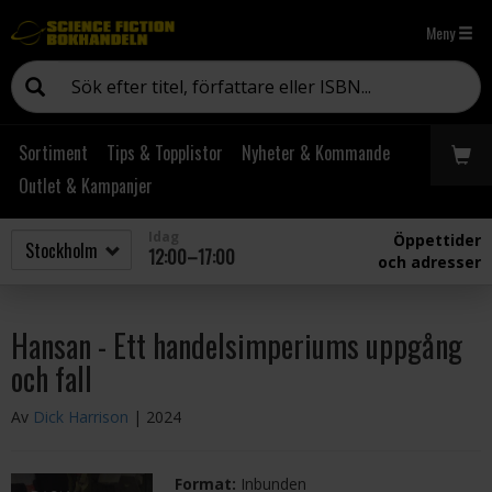
Meny
Sortiment
Tips & Topplistor
Nyheter & Kommande
Outlet & Kampanjer
Idag
Öppettider
12:00–17:00
och adresser
Hansan - Ett handelsimperiums uppgång
och fall
Av
Dick Harrison
| 2024
Format:
Inbunden