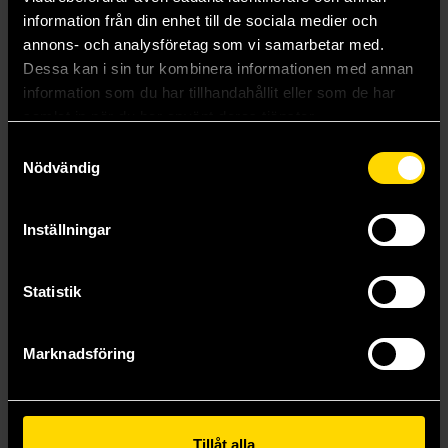
information från din enhet till de sociala medier och
Mer från Dick Harrison
annons- och analysföretag som vi samarbetar med.
Dessa kan i sin tur kombinera informationen med annan
information som du har tillhandahållit eller som de har
samlat in när du har använt deras tjänster.
Samtyckesval
Nödvändig
Inställningar
Statistik
Marknadsföring
Ostindiska kompanierna
Häxeri och trolldom i ondskans tid
Dick Harrison
Dick Harrison
Tillåt alla