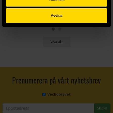
249 kr
110 kr
Längre leveranstid
Avvisa
Beställ
Beställ
Visa allt
Prenumerera på vårt nyhetsbrev
Veckobrevet
Skicka