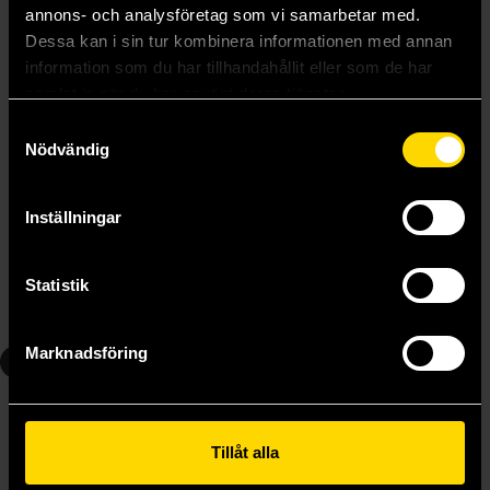
annons- och analysföretag som vi samarbetar med.
Dessa kan i sin tur kombinera informationen med annan
information som du har tillhandahållit eller som de har
samlat in när du har använt deras tjänster.
Samtyckesval
Nödvändig
Haikyu Vol 3
Haikyu Vol 4
Inställningar
Haruichi Furudate
Haruichi Furudate
139 kr
139 kr
Statistik
Beställ
Beställ
Marknadsföring
5
6
Tillåt alla