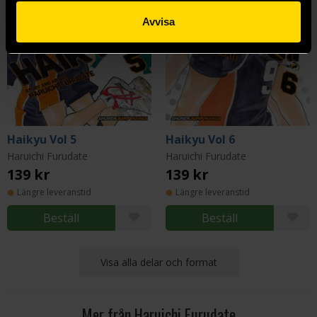
Avvisa
Haikyu Vol 5
Haikyu Vol 6
Haruichi Furudate
Haruichi Furudate
139 kr
139 kr
Längre leveranstid
Längre leveranstid
Beställ
Beställ
Visa alla delar och format
Mer från Haruichi Furudate