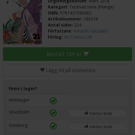
Utgivningsdatum:
Mars 2018
Kategori:
Tecknad serie (Manga)
ISBN:
9781421596082
Artikelnummer:
180318
Antal sidor:
224
Författare:
Haruichi Furudate
Förlag:
Viz Comics UK
Beställ 139 kr
Lägg till på önskelista
Finns i lager?
Webblager
Stockholm
Hämta i butik
Göteborg
Hämta i butik