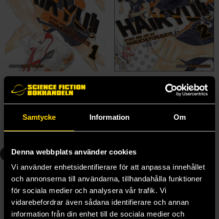
Haikyu Vol 1
Haikyu Vol 2
Haruichi Furudate
Haruichi Furudate
139 kr
139 kr
Samtycke
Information
Om
Beställ
Beställ
3
4
Denna webbplats använder cookies
Vi använder enhetsidentifierare för att anpassa innehållet
och annonserna till användarna, tillhandahålla funktioner
för sociala medier och analysera vår trafik. Vi
vidarebefordrar även sådana identifierare och annan
information från din enhet till de sociala medier och