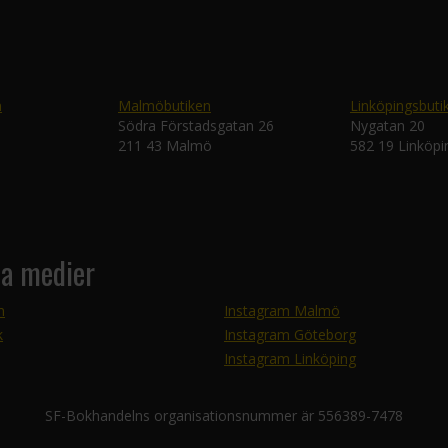
n
Malmöbutiken
Linköpingsbuti
Södra Förstadsgatan 26
Nygatan 20
211 43 Malmö
582 19 Linköpi
la medier
m
Instagram Malmö
k
Instagram Göteborg
Instagram Linköping
SF-Bokhandelns organisationsnummer är 556389-7478