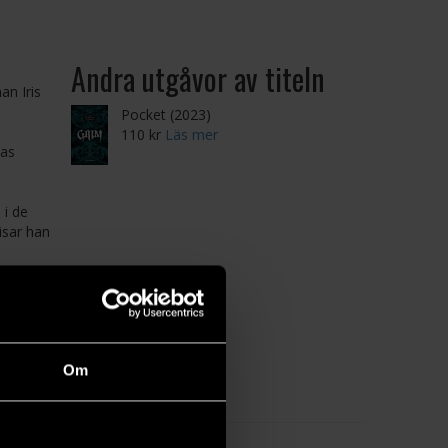
Andra utgåvor av titeln
an Iris
Pocket (2023)
110 kr
Läs mer
das
 i de
isar han
rsatts
Om
. Bland