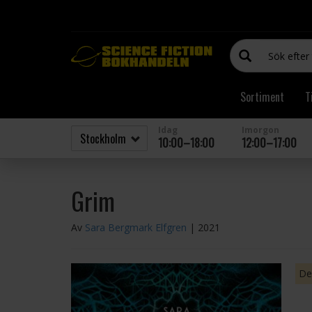
Sortiment
T
Idag
Imorgon
10:00–18:00
12:00–17:00
Grim
Av
Sara Bergmark Elfgren
| 2021
Den