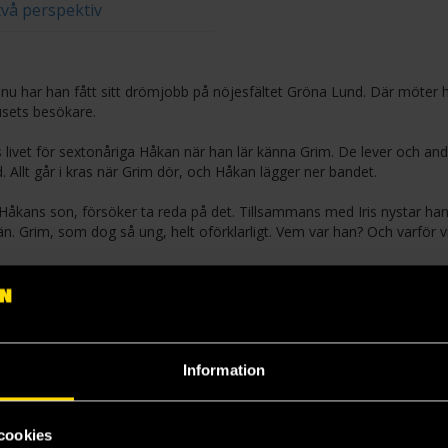
två perspektiv
nu har han fått sitt drömjobb på nöjesfältet Gröna Lund. Där möter h
sets besökare.
ras livet för sextonåriga Håkan när han lär känna Grim. De lever och an
. Allt går i kras när Grim dör, och Håkan lägger ner bandet.
åkans son, försöker ta reda på det. Tillsammans med Iris nystar han
 Grim, som dog så ung, helt oförklarligt. Vem var han? Och varför v
 i samma Stockholm som den hyllade Norra Latin (2017). Det är en
 familj, och konstens livsomvälvande krafter.
1) och är även dramatiker och manusförfattare. Hennes verk har öve
Information
priset, Nordiska Rådets Barn-och Ungdomslitteraturpris och Prix Europa
r och teveserien Deg.
cookies