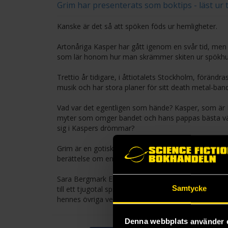
Grim har presenterats som boktips - läst ur 
Kanske är det så att spöken föds ur hemligheter.
Artonåriga Kasper har gått igenom en svår tid, men 
som lär honom hur man skrämmer skiten ur spökhu
Trettio år tidigare, i åttiotalets Stockholm, föränd
musik och har stora planer för sitt death metal-band
Vad var det egentligen som hände? Kasper, som är H
myter som omger bandet och hans pappas bästa vän.
sig i Kaspers drömmar?
Grim är en gotisk spänningsroman som utspelar sig
berättelse om ensamhet och gemenskap, vänskap och
Sara Bergmark Elfgren debuterade med Cirkeln (201
Samtycke
till ett tjugotal språk, samt nominerats till August
hennes övriga verk finns poddserien De dödas röste
Denna webbplats använder 