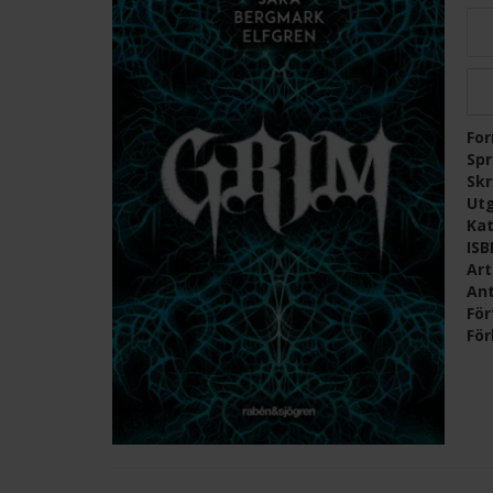
Fo
Sp
Skr
Ut
Kat
IS
Ar
Ant
För
För