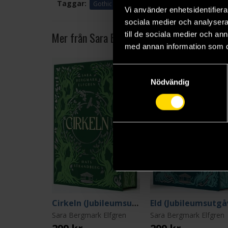
Taggar:
Gothic
Vi använder enhetsidentifierar
sociala medier och analysera 
Mer från Sara Bergmark Elfgren
till de sociala medier och a
med annan information som du 
Samtyckesval
Nödvändig
Cirkeln (Jubileumsutgåva)
Sara Bergmark Elfgren
Sara Bergmark Elfgren