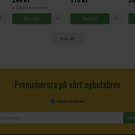
299 kr
110 kr
24
Längre leveranstid
Beställ
Beställ
Visa allt
Prenumerera på vårt nyhetsbrev
Veckobrevet
Skic