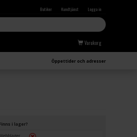
Butiker
Kundtjänst
Logga in
Varukorg
Öppettider och adresser
Finns i lager?
Webblager