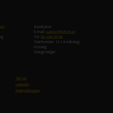
ken
Kundtjänst
E-mail:
support@sfbok.se
ng
Tel:
08–440 00 66
Telefontider: 12-14 måndag-
torsdag
Stängt helger
TikTok
LinkedIn
Malmöbloggen