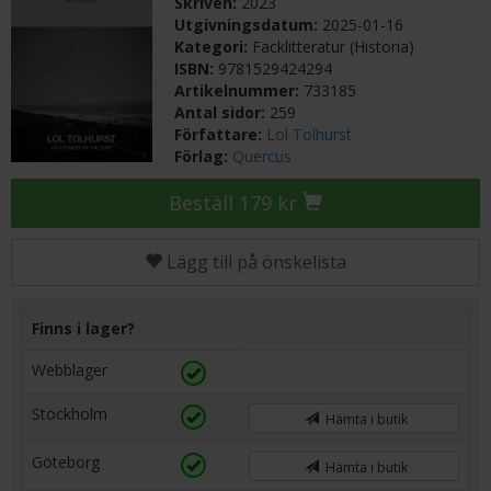
Skriven:
2023
Utgivningsdatum:
2025-01-16
Kategori:
Facklitteratur (Historia)
ISBN:
9781529424294
Artikelnummer:
733185
Antal sidor:
259
Författare:
Lol Tolhurst
Förlag:
Quercus
Beställ 179 kr
Lägg till på önskelista
Finns i lager?
Webblager
Stockholm
Hämta i butik
Göteborg
Hämta i butik