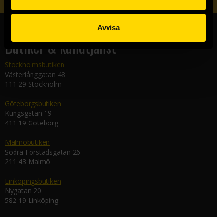
Avvisa
Butiker & kundtjänst
Stockholmsbutiken
Västerlånggatan 48
111 29 Stockholm
Göteborgsbutiken
Kungsgatan 19
411 19 Göteborg
Malmöbutiken
Södra Förstadsgatan 26
211 43 Malmö
Linköpingsbutiken
Nygatan 20
582 19 Linköping