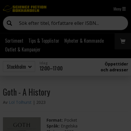
Meny
Sortiment
Tips & Topplistor
Nyheter & Kommande
Outlet & Kampanjer
Idag
Öppettider
12:00–17:00
och adresser
Goth - A History
Av
Lol Tolhurst
| 2023
Format:
Pocket
Språk:
Engelska