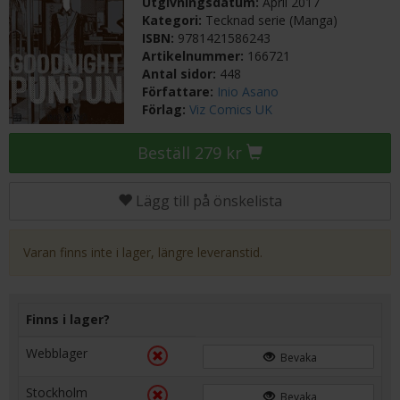
Utgivningsdatum:
April 2017
Kategori:
Tecknad serie (Manga)
ISBN:
9781421586243
Artikelnummer:
166721
Antal sidor:
448
Författare:
Inio Asano
Förlag:
Viz Comics UK
Beställ 279 kr
Lägg till på önskelista
Varan finns inte i lager, längre leveranstid.
Finns i lager?
Webblager
Bevaka
Stockholm
Bevaka