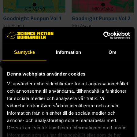
Goodnight Punpun Vol 1
Goodnight Punpun Vol 2
Inio Asano
Inio Asano
279 kr
279 kr
Längre leveranstid
Beställ
Beställ
Samtycke
Information
Om
3
4
Denna webbplats använder cookies
Vi använder enhetsidentifierare för att anpassa innehållet
och annonserna till användarna, tillhandahålla funktioner
för sociala medier och analysera vår trafik. Vi
vidarebefordrar även sådana identifierare och annan
information från din enhet till de sociala medier och
annons- och analysföretag som vi samarbetar med.
Dessa kan i sin tur kombinera informationen med annan
information som du har tillhandahållit eller som de har