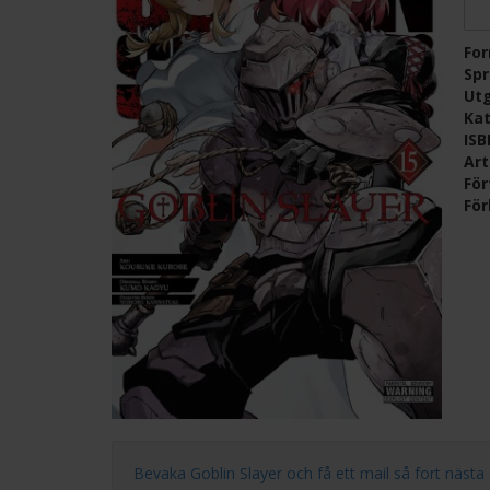
Fo
Sp
Ut
Kat
IS
Ar
För
För
Bevaka Goblin Slayer och få ett mail så fort nästa del