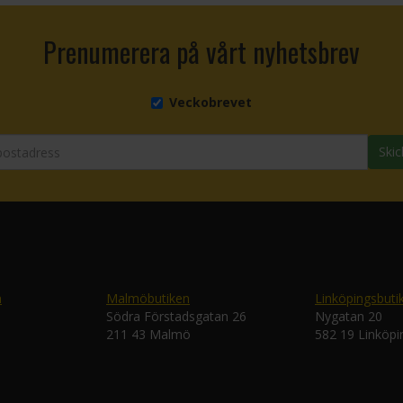
Prenumerera på vårt nyhetsbrev
Veckobrevet
Skic
n
Malmöbutiken
Linköpingsbuti
Södra Förstadsgatan 26
Nygatan 20
211 43 Malmö
582 19 Linköpi