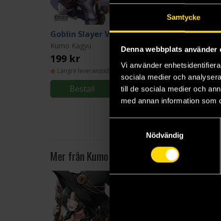
Samtycke
Goblin Slayer Vol 1
Goblin Slayer Vol 2
Kumo Kagyu
Kumo Kagyu
Denna webbplats använder 
199 kr
219 kr
Vi använder enhetsidentifierar
Längre leveranstid
Längre leveranstid
sociala medier och analysera 
Beställ
Beställ
till de sociala medier och a
med annan information som du 
Samtyckesval
Nödvändig
Mer från Kumo Kagyu