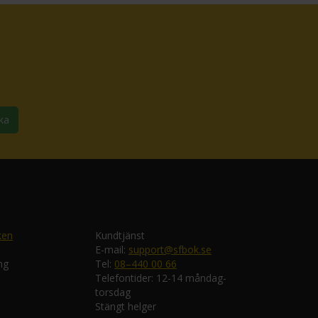
ka
ken
Kundtjänst
E-mail:
support@sfbok.se
ng
Tel:
08–440 00 66
Telefontider: 12-14 måndag-
torsdag
Stängt helger