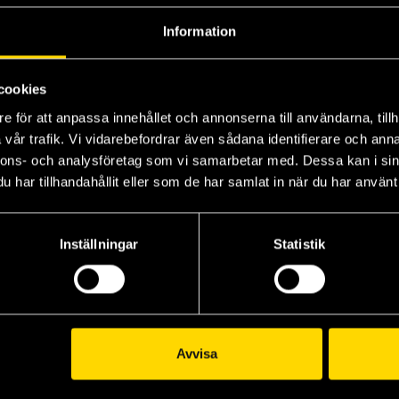
Information
Goblin Slayer Vol 14
Goblin Slayer Vol 16
Kumo Kagyu
Kumo Kagyu
cookies
219 kr
219 kr
e för att anpassa innehållet och annonserna till användarna, tillh
Längre leveranstid
vår trafik. Vi vidarebefordrar även sådana identifierare och anna
Beställ
Beställ
nnons- och analysföretag som vi samarbetar med. Dessa kan i sin
har tillhandahållit eller som de har samlat in när du har använt 
Visa alla delar och format
Inställningar
Statistik
Avvisa