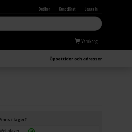
Butiker
Kundtjänst
Logga in
Varukorg
Öppettider och adresser
Finns i lager?
Webblager