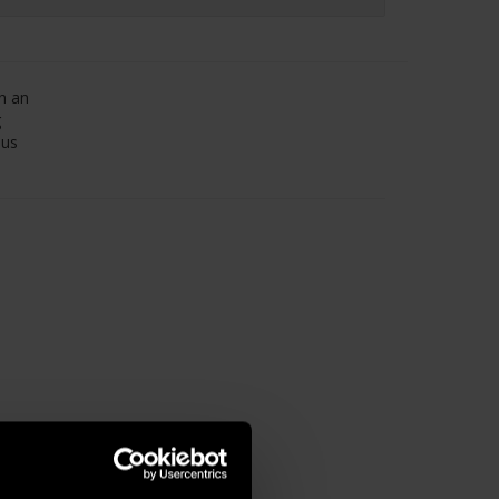
ch an
g
ous