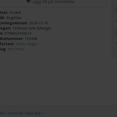
Lägg till på önskelista
rmat:
Pocket
råk:
Engelska
givningsdatum:
2024-12-10
egori:
Tecknad serie (Manga)
BN:
9798855410013
tikelnummer:
733448
fattare:
Kumo Kagyu
lag:
Yen Press
 i serien blir tillgänglig »