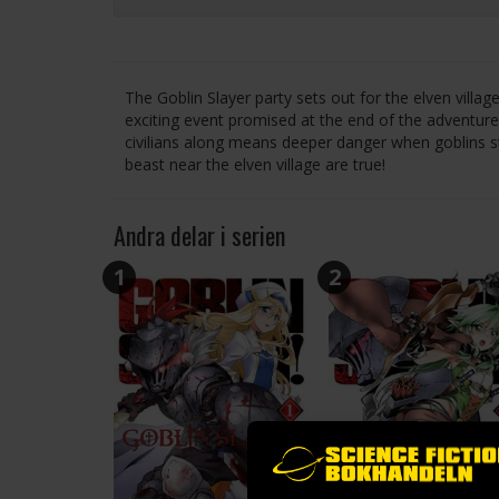
The Goblin Slayer party sets out for the elven villag
exciting event promised at the end of the adventure, 
civilians along means deeper danger when goblins st
beast near the elven village are true!
Andra delar i serien
1
2