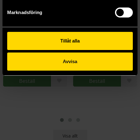
Marknadsföring
Tillåt alla
Dice tray cat
Dice Tray Fox
Dice
Dice
179 kr
179 kr
Avvisa
Beställ
Beställ
Visa allt