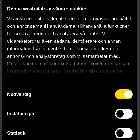
Denna webbplats använder cookies
Vi använder enhetsidentifierare för att anpassa innehållet
och annonserna till användarna, tillhandahålla funktioner
Fools blood set of 7 Dice
för sociala medier och analysera vår trafik. Vi
Dice
vidarebefordrar även sådana identifierare och annan
179 kr
information från din enhet till de sociala medier och
annons- och analysföretag som vi samarbetar med.
Dessa kan i sin tur kombinera informationen med annan
Beställ
information som du har tillhandahållit eller som de har
samlat in när du har använt deras tjänster.
Visa alla delar och format
Samtyckesval
Nödvändig
Mer från Lindorm
Inställningar
Statistik