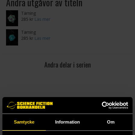
Andra utgåvor av titeln
Tärning
285 kr
Läs mer
Tärning
285 kr
Läs mer
Andra delar i serien
Samtycke
Information
Om