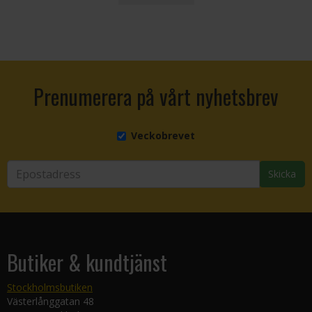
Prenumerera på vårt nyhetsbrev
Veckobrevet
Skicka
Butiker & kundtjänst
Stockholmsbutiken
Västerlånggatan 48