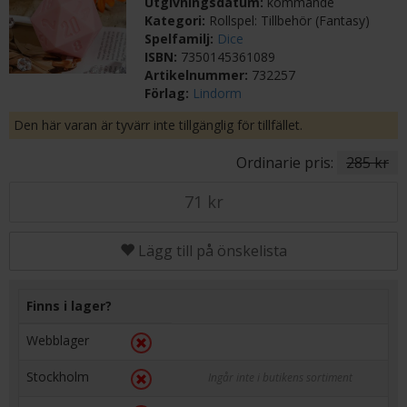
Utgivningsdatum:
kommande
Kategori:
Rollspel: Tillbehör (Fantasy)
Spelfamilj:
Dice
ISBN:
7350145361089
Artikelnummer:
732257
Förlag:
Lindorm
Den här varan är tyvärr inte tillgänglig för tillfället.
Ordinarie pris:
285 kr
71 kr
Lägg till på önskelista
Finns i lager?
Webblager
Stockholm
Ingår inte i butikens sortiment