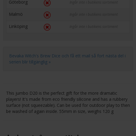
Göteborg
Ingår inte i butikens sortiment
Malmö
Ingår inte i butikens sortiment
Linköping
Ingår inte i butikens sortiment
Bevaka Witch's Brew Dice och få ett mail så fort nästa del i
serien blir tillgänglig »
This jumbo D20 is the perfect gift for the more dramatic
players! It's made from eco friendly silicone and has a rubbery
surface (not squeezable). Can be used for outdoor play to then
be washed of again inside. 55mm in size, weighs 120 g