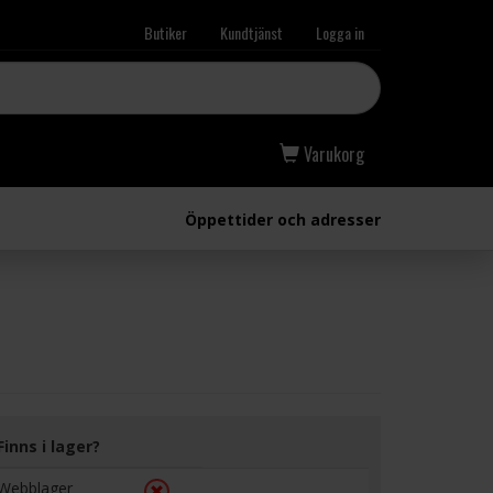
Butiker
Kundtjänst
Logga in
Varukorg
Öppettider och adresser
Finns i lager?
Webblager