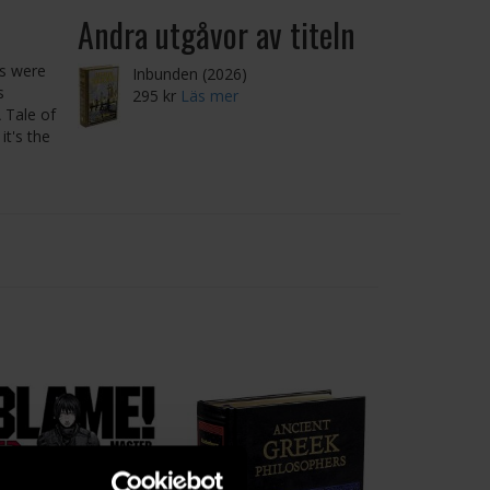
Andra utgåvor av titeln
ls were
Inbunden (2026)
s
295 kr
Läs mer
 Tale of
it's the