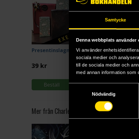
Samtycke
Denna webbplats använder 
Presentinslagning
Vi använder enhetsidentifierar
sociala medier och analysera 
J K Rowling
39 kr
229 kr
till de sociala medier och a
med annan information som du 
Beställ
Beställ
Samtyckesval
Nödvändig
Mer från Charles Dickens