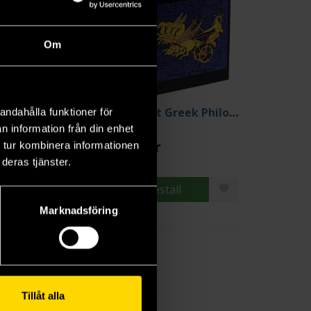
Om
ame! 1
Ancient Greek Philosophers
andahålla funktioner för
n information från din enhet
utomu Nihei
Aristotle
0 kr
289 kr
 tur kombinera informationen
deras tjänster.
Beställ
Beställ
Marknadsföring
Tillåt alla