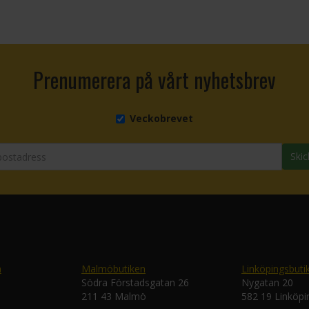
Prenumerera på vårt nyhetsbrev
Veckobrevet
Skic
n
Malmöbutiken
Linköpingsbuti
Södra Förstadsgatan 26
Nygatan 20
211 43 Malmö
582 19 Linköpi