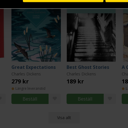
Great Expectations
Best Ghost Stories
A 
Charles Dickens
Charles Dickens
Cha
279 kr
189 kr
18
Längre leveranstid
L
Beställ
Beställ
Visa allt