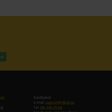
ka
ken
Kundtjänst
E-mail:
support@sfbok.se
ng
Tel:
08–440 00 66