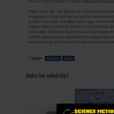
Four of Charles Dickens's most enduring and popul
Oliver Twist. Pip. The ghosts of Christmas past, pre
imaginations long after we've read his renowned wo
written more than a hundred years ago, no home li
edition collects some of Dickens's most famous and
Two Cities, and Great Expectations-in an elegant, l
perfect opportunity to experience his unique and co
introduction by a renowned scholar will provide add
Taggar:
Klassiker
Julbok
Andra har också köpt