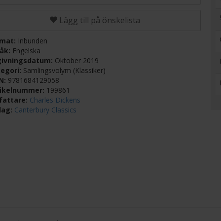
Lägg till på önskelista
rmat:
Inbunden
råk:
Engelska
givningsdatum:
Oktober 2019
egori:
Samlingsvolym (Klassiker)
BN:
9781684129058
tikelnummer:
199861
fattare:
Charles Dickens
lag:
Canterbury Classics