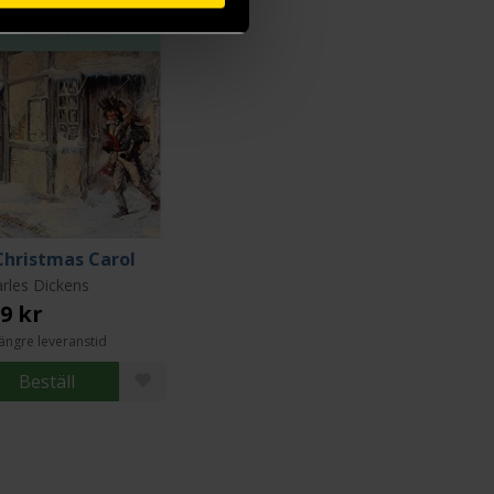
Christmas Carol
rles Dickens
9 kr
ängre leveranstid
Beställ