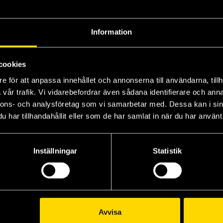
Information
cookies
The Tales of Beedle the Bard
The Three-Body Problem
The Elder Scrolls: The Official Cookbook
Bl
e för att anpassa innehållet och annonserna till användarna, tillh
vår trafik. Vi vidarebefordrar även sådana identifierare och anna
Cixin Liu
Elder Scrolls
Ts
189 kr
349 kr
39
nnons- och analysföretag som vi samarbetar med. Dessa kan i sin
har tillhandahållit eller som de har samlat in när du har använt 
Beställ
Beställ
Inställningar
Statistik
Avvisa