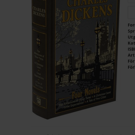
Fo
Sp
Ut
Kat
IS
Ar
För
För