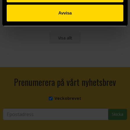
Läs mer
Beställ
Avvisa
Visa allt
Prenumerera på vårt nyhetsbrev
Veckobrevet
Skicka