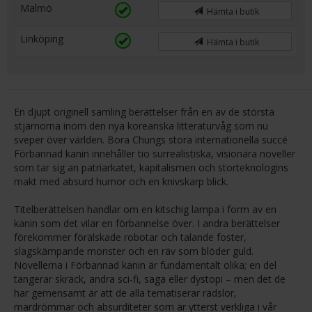
Malmö
Hämta i butik
Linköping
Hämta i butik
En djupt originell samling berättelser från en av de största
stjärnorna inom den nya koreanska litteraturvåg som nu
sveper över världen. Bora Chungs stora internationella succé
Förbannad kanin innehåller tio surrealistiska, visionära noveller
som tar sig an patriarkatet, kapitalismen och storteknologins
makt med absurd humor och en knivskarp blick.
Titelberättelsen handlar om en kitschig lampa i form av en
kanin som det vilar en förbannelse över. I andra berättelser
förekommer förälskade robotar och talande foster,
slagskämpande monster och en räv som blöder guld.
Novellerna i Förbannad kanin är fundamentalt olika; en del
tangerar skräck, andra sci-fi, saga eller dystopi – men det de
har gemensamt är att de alla tematiserar rädslor,
mardrömmar och absurditeter som är ytterst verkliga i vår