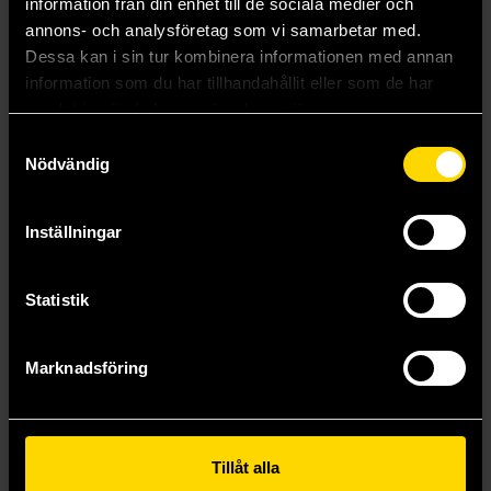
Mer från Bora Chung
information från din enhet till de sociala medier och
annons- och analysföretag som vi samarbetar med.
Dessa kan i sin tur kombinera informationen med annan
information som du har tillhandahållit eller som de har
samlat in när du har använt deras tjänster.
Samtyckesval
Nödvändig
Inställningar
Statistik
Marknadsföring
The Midnight Timetable
Cursed Bunny : Stories
Bora Chung
Bora Chung
219 kr
259 kr
Tillåt alla