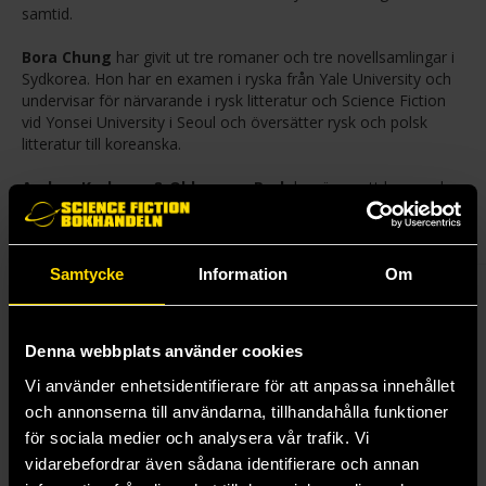
samtid.
Bora Chung
har givit ut tre romaner och tre novell­samlingar i
Sydkorea. Hon har en examen i ryska från Yale University och
undervisar för närvarande i rysk litteratur och Science Fiction
vid Yonsei University i Seoul och översätter rysk och polsk
litteratur till koreanska.
Anders Karlsson & Okkyoung Park
har översatt ­­koreansk
litteratur i över 20 år. De ligger bland annat bakom några av de
svenska översättningarna av Nobelpristagaren Han Kang.
Samtycke
Information
Om
Andra utgåvor av titeln
Denna webbplats använder cookies
Pocket (2026)
Vi använder enhetsidentifierare för att anpassa innehållet
110 kr
Läs mer
och annonserna till användarna, tillhandahålla funktioner
för sociala medier och analysera vår trafik. Vi
vidarebefordrar även sådana identifierare och annan