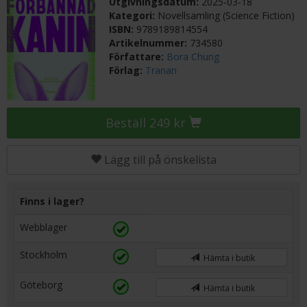
Utgivningsdatum:
2025-03-18
Kategori:
Novellsamling (Science Fiction)
ISBN:
9789189814554
Artikelnummer:
734580
Författare:
Bora Chung
Förlag:
Tranan
Beställ 249 kr
Lägg till på önskelista
Finns i lager?
Webblager
Stockholm
Hämta i butik
Göteborg
Hämta i butik