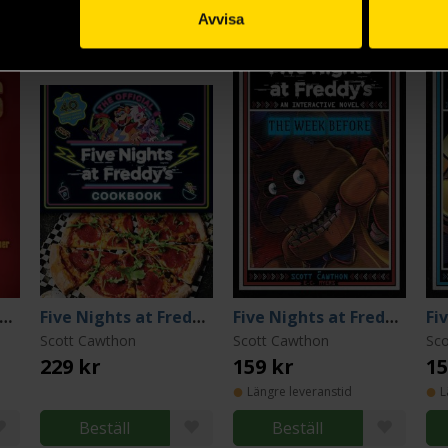
Avvisa
e Nights at Freddy's: The Official Movie Novel 2
Five Nights at Freddy's Cookbook
Five Nights at Freddy's: The Week Before: An Interactive Novel
Scott Cawthon
Scott Cawthon
Sc
229 kr
159 kr
15
Längre leveranstid
L
Beställ
Beställ