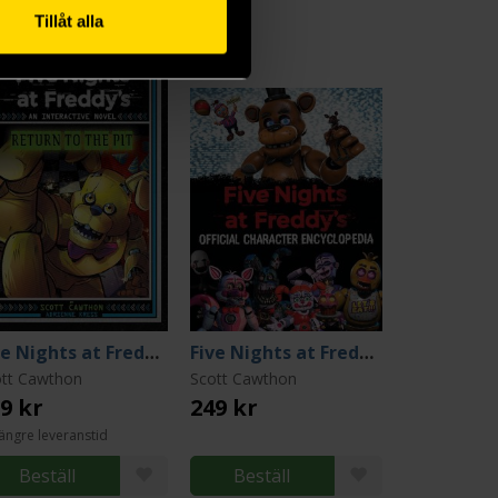
Tillåt alla
Five Nights at Freddy's: Return to the Pit: An Interactive Novel
Five Nights at Freddy's: Official Character Encyclopedia
ott Cawthon
Scott Cawthon
9 kr
249 kr
ängre leveranstid
Beställ
Beställ