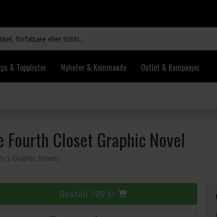
ips & Topplistor
Nyheter & Kommande
Outlet & Kampanjer
he Fourth Closet Graphic Novel
dy's Graphic Novels
Beställ 199 kr