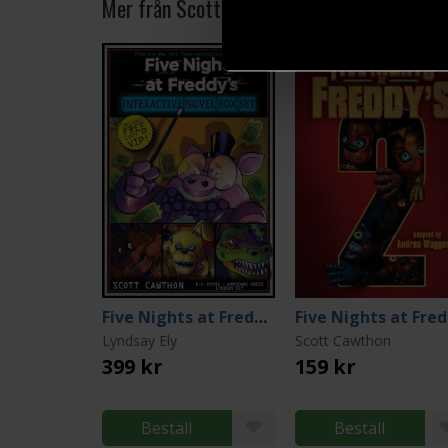
Mer från Scott Cawthon
Five Nights at Freddy's: Interactive Novels Box Set
Fiv
Lyndsay Ely
Scott Cawthon
399 kr
159 kr
Beställ
Beställ