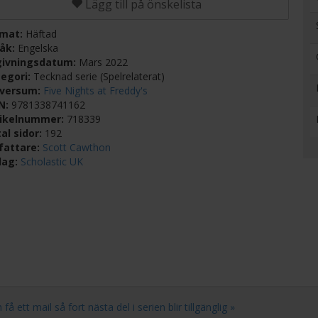
Lägg till på önskelista
rmat:
Häftad
råk:
Engelska
givningsdatum:
Mars 2022
egori:
Tecknad serie (Spelrelaterat)
iversum:
Five Nights at Freddy's
BN:
9781338741162
tikelnummer:
718339
al sidor:
192
fattare:
Scott Cawthon
lag:
Scholastic UK
ett mail så fort nästa del i serien blir tillgänglig »