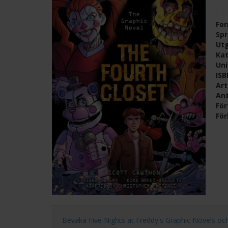
Fo
Sp
Ut
Kat
Un
IS
Ar
Ant
För
För
Bevaka Five Nights at Freddy's Graphic Novels och få 