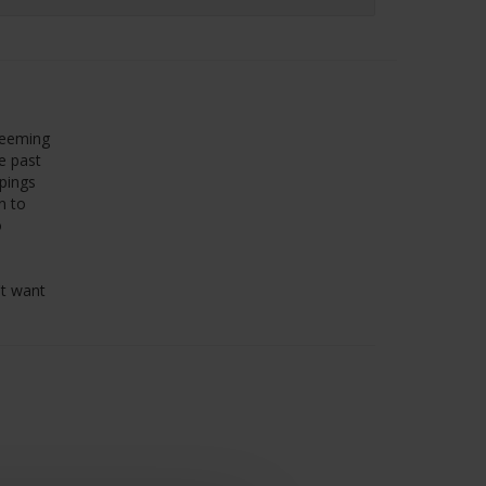
 seeming
e past
ppings
n to
o
't want