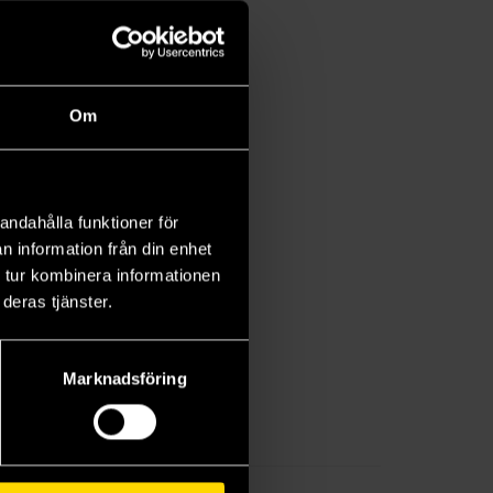
Om
andahålla funktioner för
n information från din enhet
 tur kombinera informationen
deras tjänster.
Marknadsföring