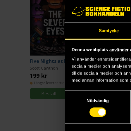
Samtycke
Denna webbplats använder 
Vi använder enhetsidentifierar
Five Nights at Freddy's: The Silver Eyes Graphic Novel
Fi
sociala medier och analysera 
Scott Cawthon
Scott Cawthon
till de sociala medier och a
199 kr
199 kr
med annan information som du 
Längre leveranstid
Längre leveranstid
Beställ
Beställ
Samtyckesval
Nödvändig