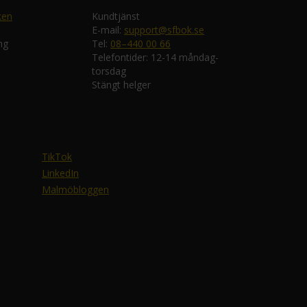
ken
Kundtjänst
E-mail:
support@sfbok.se
ng
Tel:
08–440 00 66
Telefontider: 12-14 måndag-
torsdag
Stängt helger
TikTok
LinkedIn
Malmöbloggen