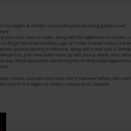
n Five Nights at Freddy's comes this pulse-pounding graphic novel
sion!
that John can't seem to shake, along with the nightmares of Charlie's
to forget the whole terrifying saga of Freddy Fazbear's Pizza, but th
atronic pizzeria opening in Hurricane, along with a new rash of kidna
hildhood loss, John reluctantly teams up with Jessica, Marla, and Carlto
the way, they'll unravel the twisted mystery of what really happened t
tions.
t Diana Camero, and with even more horror than ever before, fans won
 the mind of Five Nights at Freddy's creator Scott Cawthon.