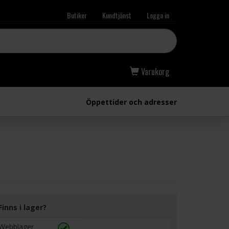
Butiker
Kundtjänst
Logga in
Varukorg
Öppettider och adresser
Finns i lager?
Webblager