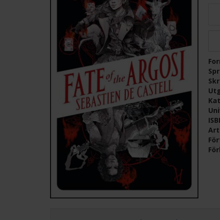
Fo
Sp
Skr
Ut
Kat
Un
IS
Ar
För
För