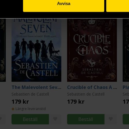
Avvisa
The Malevolent Seven
Crucible of Chaos A Novel of the Court of Shadows
Pl
Sebastien de Castell
Sebastien de Castell
Seb
179 kr
179 kr
17
Längre leveranstid
Beställ
Beställ