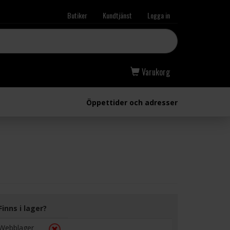
Butiker
Kundtjänst
Logga in
Varukorg
Öppettider och adresser
Finns i lager?
Webblager