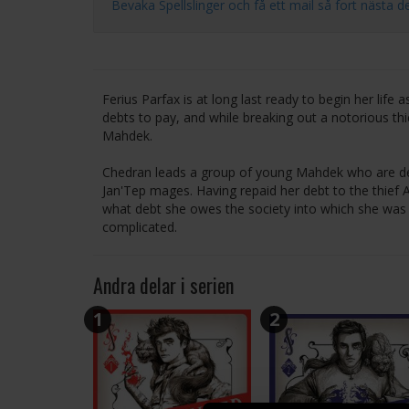
Bevaka Spellslinger och få ett mail så fort nästa del i
Ferius Parfax is at long last ready to begin her lif
debts to pay, and while breaking out a notorious th
Mahdek.
Chedran leads a group of young Mahdek who are dete
Jan'Tep mages. Having repaid her debt to the thief
what debt she owes the society into which she was
complicated.
Andra delar i serien
1
2