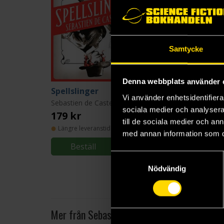
Samtycke
Denna webbplats använder 
Spellslinger
Shadowblack
Vi använder enhetsidentifierar
Sebastien de Castell
Sebastien de Castell
sociala medier och analysera 
179 kr
179 kr
till de sociala medier och a
Längre leveranstid
Längre leveranstid
med annan information som du 
Beställ
Beställ
Samtyckesval
Nödvändig
Mer från Sebastien de Castell