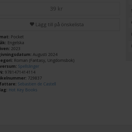
39 kr
Lägg till på önskelista
rmat:
Pocket
råk:
Engelska
iven:
2023
givningsdatum:
Augusti 2024
egori:
Roman (Fantasy, Ungdomsbok)
iversum:
Spellslinger
BN:
9781471414114
tikelnummer:
729837
fattare:
Sebastien de Castell
lag:
Hot Key Books