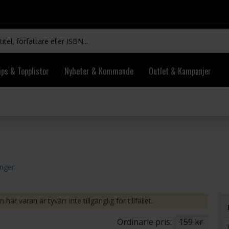
ips & Topplistor
Nyheter & Kommande
Outlet & Kampanjer
inger
 här varan är tyvärr inte tillgänglig för tillfället.
Ordinarie pris:
159 kr