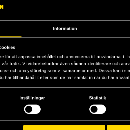
Information
cookies
Charmcaster
Soulbinder
Qu
e för att anpassa innehållet och annonserna till användarna, tillh
Sebastien de Castell
Sebastien de Castell
Seb
vår trafik. Vi vidarebefordrar även sådana identifierare och anna
179 kr
179 kr
17
nnons- och analysföretag som vi samarbetar med. Dessa kan i sin
Längre leveranstid
har tillhandahållit eller som de har samlat in när du har använt 
Beställ
Beställ
Inställningar
Statistik
Visa alla delar och format