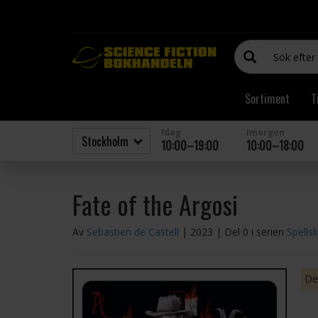
Sortiment
T
Idag
Imorgon
10:00–19:00
10:00–18:00
Fate of the Argosi
Av
Sebastien de Castell
| 2023
| Del 0 i serien
Spellsl
Den