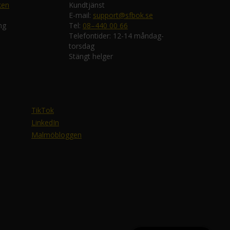
ken
Kundtjänst
E-mail:
support@sfbok.se
ng
Tel:
08–440 00 66
Telefontider: 12-14 måndag-
torsdag
Stängt helger
TikTok
LinkedIn
Malmöbloggen