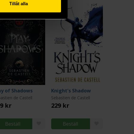
Tillåt alla
ay of Shadows
Knight's Shadow
astien de Castell
Sebastien de Castell
9 kr
229 kr
Beställ
Beställ