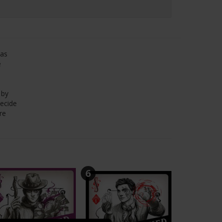
has
e
 by
decide
re
6