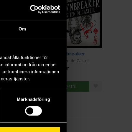
Om
eenslayer
Crownbreaker
andahålla funktioner för
astien de Castell
Sebastien de Castell
n information från din enhet
9 kr
179 kr
 tur kombinera informationen
deras tjänster.
Beställ
Beställ
Marknadsföring