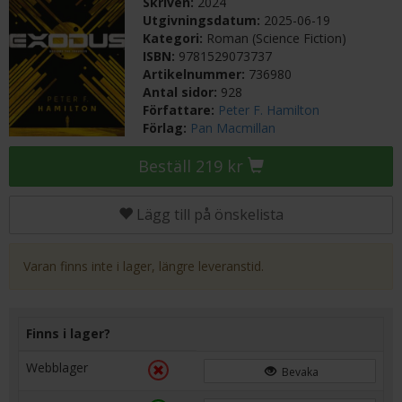
Skriven:
2024
Utgivningsdatum:
2025-06-19
Kategori:
Roman (Science Fiction)
ISBN:
9781529073737
Artikelnummer:
736980
Antal sidor:
928
Författare:
Peter F. Hamilton
Förlag:
Pan Macmillan
Beställ 219 kr
Lägg till på önskelista
Varan finns inte i lager, längre leveranstid.
Finns i lager?
Webblager
Bevaka