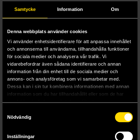
Samtycke
Information
Om
Denna webbplats använder cookies
Vi använder enhetsidentifierare för att anpassa innehållet
och annonserna till användarna, tillhandahålla funktioner
för sociala medier och analysera vår trafik. Vi
vidarebefordrar även sådana identifierare och annan
Exodus: The Helium Sea
information från din enhet till de sociala medier och
Peter F. Hamilton
annons- och analysföretag som vi samarbetar med.
359 kr
Dessa kan i sin tur kombinera informationen med annan
information som du har tillhandahållit eller som de har
samlat in när du har använt deras tjänster.
Beställ
Samtyckesval
Nödvändig
Visa alla delar och format
Inställningar