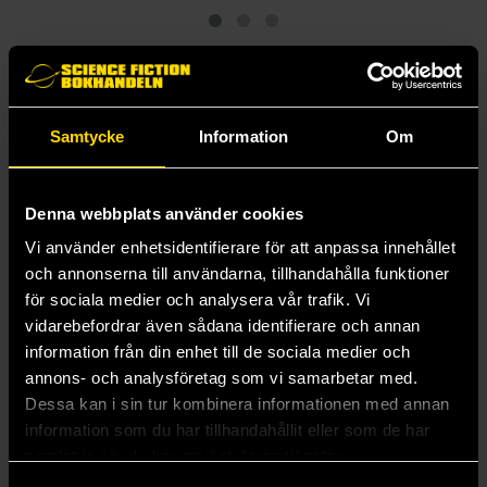
Andra delar i serien
Samtycke
Information
Om
Denna webbplats använder cookies
Vi använder enhetsidentifierare för att anpassa innehållet
och annonserna till användarna, tillhandahålla funktioner
för sociala medier och analysera vår trafik. Vi
vidarebefordrar även sådana identifierare och annan
information från din enhet till de sociala medier och
annons- och analysföretag som vi samarbetar med.
Dessa kan i sin tur kombinera informationen med annan
information som du har tillhandahållit eller som de har
Yriel Yellow
samlat in när du har använt deras tjänster.
Warhammer Colour: Layer Paint