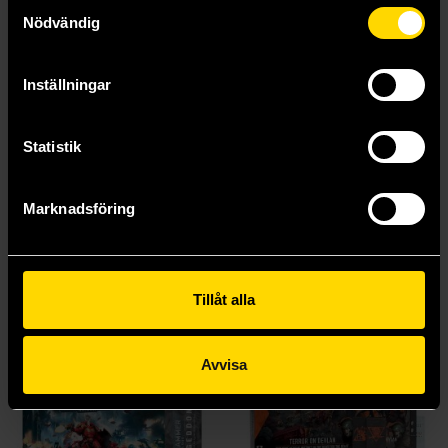
Samtyckesval
35 kr
Nödvändig
Längre leveranstid
Beställ
Inställningar
Visa alla delar och format
Statistik
Marknadsföring
Mer från Games Workshop
Tillåt alla
Avvisa