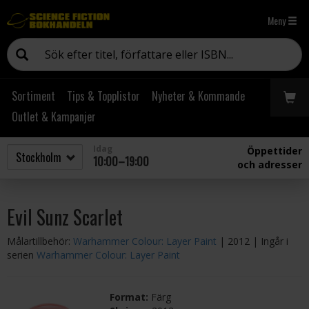
Meny
Sortiment
Tips & Topplistor
Nyheter & Kommande
Outlet & Kampanjer
Idag
Öppettider
10:00–19:00
och adresser
Evil Sunz Scarlet
Målartillbehör:
Warhammer Colour: Layer Paint
| 2012
| Ingår i
serien
Warhammer Colour: Layer Paint
Format:
Färg